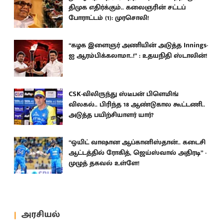
திமுக எதிர்க்கும்.. கலைஞரின் சட்டப்
போராட்டம் (1): முரசொலி!
“கழக இளைஞர் அணியின் அடுத்த Innings-
ஐ ஆரம்பிக்கலாமா..!” : உதயநிதி ஸ்டாலின்!
CSK-விலிருந்து ஸ்டீபன் பிளெமிங்
விலகல்.. பிரிந்த 18 ஆண்டுகால கூட்டணி..
அடுத்த பயிற்சியாளர் யார்?
“ஒயிட் வாஷான ஆப்கானிஸ்தான்.. கடைசி
ஆட்டத்தில் ரோகித், ஜெய்ஸ்வால் அதிரடி” -
முழுத் தகவல் உள்ளே!
அரசியல்