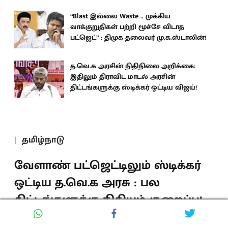
“Blast இல்லை Waste .. முக்கிய
வாக்குறுதிகள் பற்றி மூச்சே விடாத
பட்ஜெட்” : திமுக தலைவர் மு.க.ஸ்டாலின்!
த.வெ.க அரசின் நிதிநிலை அறிக்கை:
இதிலும் திராவிட மாடல் அரசின்
திட்டங்களுக்கு ஸ்டிக்கர் ஒட்டிய விஜய்!
தமிழ்நாடு
வேளாண் பட்ஜெட்டிலும் ஸ்டிக்கர்
ஒட்டிய த.வெ.க அரசு : பல
திட்டங்களுக்கு நிதியும் குறைப்பு!
த.வெ.க அரசு தாக்கல் செய்துள்ள வேளாண் பட்ஜெட்