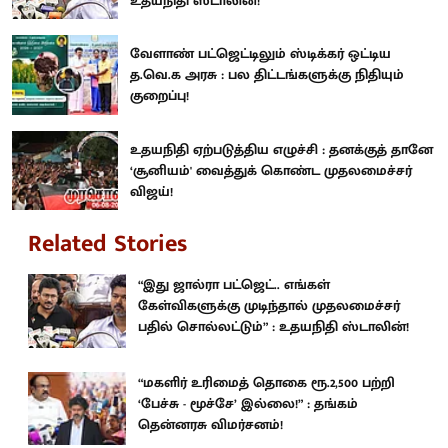
உதயநிதி ஸ்டாலின்!
வேளாண் பட்ஜெட்டிலும் ஸ்டிக்கர் ஒட்டிய
த.வெ.க அரசு : பல திட்டங்களுக்கு நிதியும்
குறைப்பு!
உதயநிதி ஏற்படுத்திய எழுச்சி : தனக்குத் தானே
‘சூனியம்' வைத்துக் கொண்ட முதலமைச்சர்
விஜய்!
Related Stories
“இது ஜால்ரா பட்ஜெட்.. எங்கள்
கேள்விகளுக்கு முடிந்தால் முதலமைச்சர்
பதில் சொல்லட்டும்” : உதயநிதி ஸ்டாலின்!
“மகளிர் உரிமைத் தொகை ரூ.2,500 பற்றி
‘பேச்சு - மூச்சே’ இல்லை!” : தங்கம்
தென்னரசு விமர்சனம்!