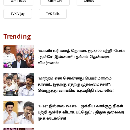
tamil nadu
kanimozhi
Crimes
TVK Vijay
TVK Fails
Trending
“மகளிர் உரிமைத் தொகை ரூ.2,500 பற்றி ‘பேச்சு
- மூச்சே’ இல்லை!” : தங்கம் தென்னரசு
விமர்சனம்!
“மாற்றம் என சொன்னது பெயர் மாற்றம்
தானா?.. இதற்கு எதற்கு முதலமைச்சர்?”:
வெளுத்து வாங்கிய உதயநிதி ஸ்டாலின்!
“Blast இல்லை Waste .. முக்கிய வாக்குறுதிகள்
பற்றி மூச்சே விடாத பட்ஜெட்” : திமுக தலைவர்
மு.க.ஸ்டாலின்!