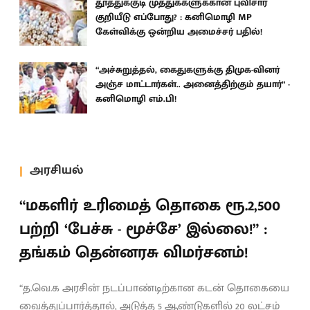
தூத்துக்குடி முத்துக்களுக்கான புவிசார்
குறியீடு எப்போது? : கனிமொழி MP
கேள்விக்கு ஒன்றிய அமைச்சர் பதில்!
“அச்சுறுத்தல், கைதுகளுக்கு திமுக-வினர்
அஞ்ச மாட்டார்கள்.. அனைத்திற்கும் தயார்” -
கனிமொழி எம்.பி!
அரசியல்
“மகளிர் உரிமைத் தொகை ரூ.2,500
பற்றி ‘பேச்சு - மூச்சே’ இல்லை!” :
தங்கம் தென்னரசு விமர்சனம்!
“த.வெ.க அரசின் நடப்பாண்டிற்கான கடன் தொகையை
வைத்துப்பார்த்தால், அடுத்த 5 ஆண்டுகளில் 20 லட்சம்