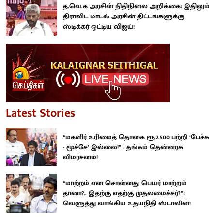
த.வெ.க அரசின் நிதிநிலை அறிக்கை: இதிலும்
திராவிட மாடல் அரசின் திட்டங்களுக்கு
ஸ்டிக்கர் ஒட்டிய விஜய்!
Latest Stories
“மகளிர் உரிமைத் தொகை ரூ.2,500 பற்றி ‘பேச்சு
- மூச்சே’ இல்லை!” : தங்கம் தென்னரசு
விமர்சனம்!
“மாற்றம் என சொன்னது பெயர் மாற்றம்
தானா?.. இதற்கு எதற்கு முதலமைச்சர்?”:
வெளுத்து வாங்கிய உதயநிதி ஸ்டாலின்!