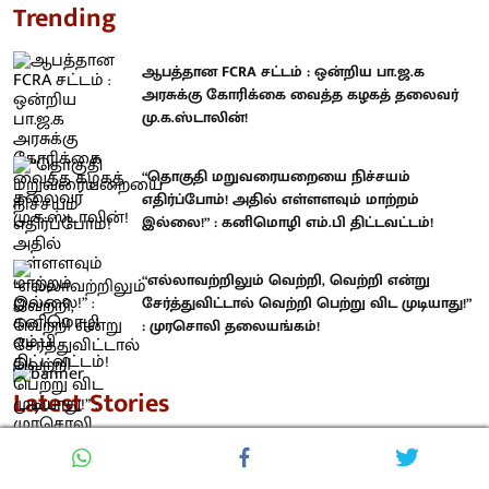
Trending
ஆபத்தான FCRA சட்டம் : ஒன்றிய பா.ஜ.க
அரசுக்கு கோரிக்கை வைத்த கழகத் தலைவர்
மு.க.ஸ்டாலின்!
“தொகுதி மறுவரையறையை நிச்சயம்
எதிர்ப்போம்! அதில் எள்ளளவும் மாற்றம்
இல்லை!” : கனிமொழி எம்.பி திட்டவட்டம்!
“எல்லாவற்றிலும் வெற்றி, வெற்றி என்று
சேர்த்துவிட்டால் வெற்றி பெற்று விட முடியாது!”
: முரசொலி தலையங்கம்!
Latest Stories
ஆபத்தான FCRA சட்டம் : ஒன்றிய பா.ஜ.க
அரசுக்கு கோரிக்கை வைத்த கழகத் தலைவர்