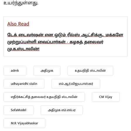
உயர்ந்துள்ளது.
Also Read
டேக் டைவர்ஷன் என ஓடும் ரீல்ஸ் ஆட்சிக்கு.. மக்களே
முற்றுப்புள்ளி வைப்பார்கள் - கழகத் தலைவர்
மு.க.ஸ்டாலின்!
admk
அதிமுக
உதயநிதி ஸ்டாலின்
udhayanidhi stalin
எம்.ஆர்.விஜயபாஸ்கர்
எதிர்க்கட்சித் தலைவர் உதயநிதி ஸ்டாலின்
CM Vijay
SofaModel
அதிமுக எம்.எல்.ஏ
M.R. Vijayabhaskar