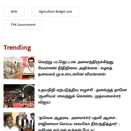
dmk
Agriculture Budget 2026
TVK Government
Trending
வெற்று பட்ஜெட்டாக அமைந்திருக்கிறது
வேளாண் நிதிநிலை அறிக்கை : கழகத்
தலைவர் மு.க.ஸ்டாலின் விமர்சனம்!
உதயநிதி ஏற்படுத்திய எழுச்சி : தனக்குத் தானே
‘சூனியம்' வைத்துக் கொண்ட முதலமைச்சர்
விஜய்!
“தவெக ஆதரவு.. அமைச்சர் பதவி ஆசை..
ராஜினாமா செய்ய வைகோ நிர்பந்தித்தார்” :
மதிமுக எம்.எல்.ஏ-க்கள் பேட்டி!