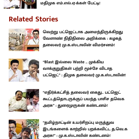
மதிமுக எம்.எல்.ஏ-க்கள் பேட்டி!
Related Stories
வெற்று பட்ஜெட்டாக அமைந்திருக்கிறது
வேளாண் நிதிநிலை அறிக்கை : கழகத்
தலைவர் மு.க.ஸ்டாலின் விமர்சனம்!
“Blast இல்லை Waste .. முக்கிய
வாக்குறுதிகள் பற்றி மூச்சே விடாத
பட்ஜெட்” : திமுக தலைவர் மு.க.ஸ்டாலின்!
“எதிர்க்கட்சித் தலைவர் கைது.. பட்ஜெட்
கூட்டத்தொடருக்குப் பயந்த பாசிச தவெக
அரசு” : துரைமுருகன் கண்டனம்!
“தமிழ்நாட்டின் உயர்சிறப்பு மருத்துவ
இடங்களைக் காற்றில் பறக்கவிட்ட த.வெ.க
அரசு!” : மு.க.ஸ்டாலின் கண்டனம்!