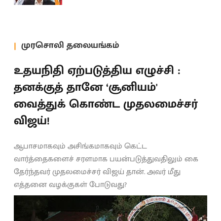
முரசொலி தலையங்கம்
உதயநிதி ஏற்படுத்திய எழுச்சி :
தனக்குத் தானே ‘சூனியம்'
வைத்துக் கொண்ட முதலமைச்சர்
விஜய்!
ஆபாசமாகவும் அசிங்கமாகவும் கெட்ட
வார்த்தைகளைச் சரளமாக பயன்படுத்துவதிலும் கை
தேர்ந்தவர் முதலமைச்சர் விஜய் தான். அவர் மீது
எத்தனை வழக்குகள் போடுவது?