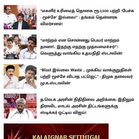
“மகளிர் உரிமைத் தொகை ரூ.2,500 பற்றி ‘பேச்சு
- மூச்சே’ இல்லை!” : தங்கம் தென்னரசு
விமர்சனம்!
“மாற்றம் என சொன்னது பெயர் மாற்றம்
தானா?.. இதற்கு எதற்கு முதலமைச்சர்?”:
வெளுத்து வாங்கிய உதயநிதி ஸ்டாலின்!
“Blast இல்லை Waste .. முக்கிய வாக்குறுதிகள்
பற்றி மூச்சே விடாத பட்ஜெட்” : திமுக தலைவர்
மு.க.ஸ்டாலின்!
த.வெ.க அரசின் நிதிநிலை அறிக்கை: இதிலும்
திராவிட மாடல் அரசின் திட்டங்களுக்கு
ஸ்டிக்கர் ஒட்டிய விஜய்!