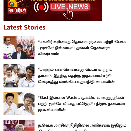
Latest Stories
“மகளிர் உரிமைத் தொகை ரூ.2,500 பற்றி ‘பேச்சு
- மூச்சே’ இல்லை!” : தங்கம் தென்னரசு
விமர்சனம்!
“மாற்றம் என சொன்னது பெயர் மாற்றம்
தானா?.. இதற்கு எதற்கு முதலமைச்சர்?”:
வெளுத்து வாங்கிய உதயநிதி ஸ்டாலின்!
“Blast இல்லை Waste .. முக்கிய வாக்குறுதிகள்
பற்றி மூச்சே விடாத பட்ஜெட்” : திமுக தலைவர்
மு.க.ஸ்டாலின்!
த.வெ.க அரசின் நிதிநிலை அறிக்கை: இதிலும்