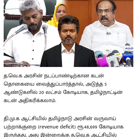
த.வெ.க அரசின் நடப்பாண்டிற்கான கடன்
தொகையை வைத்துப்பார்த்தால், அடுத்த 5
ஆண்டுகளில் 20 லட்சம் கோடியாக, தமிழ்நாட்டின்
கடன் அதிகரிக்கலாம்.
தி.மு.க ஆட்சியில் தமிழ்நாடு அரசின் வருவாய்
பற்றாக்குறை (revenue deficit) ரூ.48,699 கோடியாக
இருந்தது. அது இன்றைக்கு த.வெ.க ஆட்சியில்