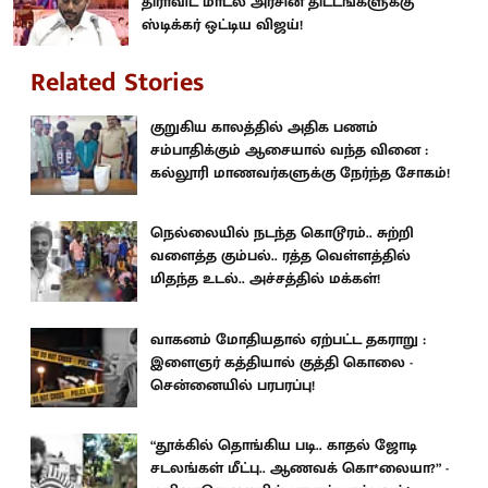
திராவிட மாடல் அரசின் திட்டங்களுக்கு
ஸ்டிக்கர் ஒட்டிய விஜய்!
Related Stories
குறுகிய காலத்தில் அதிக பணம்
சம்பாதிக்கும் ஆசையால் வந்த வினை :
கல்லூரி மாணவர்களுக்கு நேர்ந்த சோகம்!
நெல்லையில் நடந்த கொடூரம்.. சுற்றி
வளைத்த கும்பல்.. ரத்த வெள்ளத்தில்
மிதந்த உடல்.. அச்சத்தில் மக்கள்!
வாகனம் மோதியதால் ஏற்பட்ட தகராறு :
இளைஞர் கத்தியால் குத்தி கொலை -
சென்னையில் பரபரப்பு!
“தூக்கில் தொங்கிய படி.. காதல் ஜோடி
சடலங்கள் மீட்பு.. ஆணவக் கொ*லையா?” -