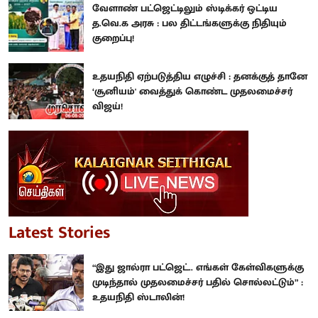
வேளாண் பட்ஜெட்டிலும் ஸ்டிக்கர் ஒட்டிய
த.வெ.க அரசு : பல திட்டங்களுக்கு நிதியும்
குறைப்பு!
உதயநிதி ஏற்படுத்திய எழுச்சி : தனக்குத் தானே
‘சூனியம்' வைத்துக் கொண்ட முதலமைச்சர்
விஜய்!
Latest Stories
“இது ஜால்ரா பட்ஜெட்.. எங்கள் கேள்விகளுக்கு
முடிந்தால் முதலமைச்சர் பதில் சொல்லட்டும்” :
உதயநிதி ஸ்டாலின்!