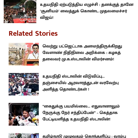
உதயநிதி ஏற்படுத்திய எழுச்சி : தனக்குத் தானே
‘சூனியம்' வைத்துக் கொண்ட முதலமைச்சர்
விஜய்!
Related Stories
வெற்று பட்ஜெட்டாக அமைந்திருக்கிறது
வேளாண் நிதிநிலை அறிக்கை : கழகத்
தலைவர் மு.க.ஸ்டாலின் விமர்சனம்!
உதயநிதி ஸ்டாலின் விடுவிப்பு...
தஞ்சையில் ஆரவாரத்துடன் வரவேற்பு
அளித்த தொண்டர்கள் !
“கைதுக்கு பயமில்லை... எதுவானாலும்
நேருக்கு நேர் சந்திப்பேன்” – கெத்தாக
பேட்டியளித்த உதயநிதி ஸ்டாலின்!
தமிழ்நாடு முழுவதும் கொந்தளிப்பு : வரம்பு