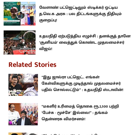
வேளாண் பட்ஜெட்டிலும் ஸ்டிக்கர் ஒட்டிய
த.வெ.க அரசு : பல திட்டங்களுக்கு நிதியும்
குறைப்பு!
உதயநிதி ஏற்படுத்திய எழுச்சி : தனக்குத் தானே
‘சூனியம்' வைத்துக் கொண்ட முதலமைச்சர்
விஜய்!
Related Stories
“இது ஜால்ரா பட்ஜெட்.. எங்கள்
கேள்விகளுக்கு முடிந்தால் முதலமைச்சர்
பதில் சொல்லட்டும்” : உதயநிதி ஸ்டாலின்!
“மகளிர் உரிமைத் தொகை ரூ.2,500 பற்றி
‘பேச்சு - மூச்சே’ இல்லை!” : தங்கம்
தென்னரசு விமர்சனம்!