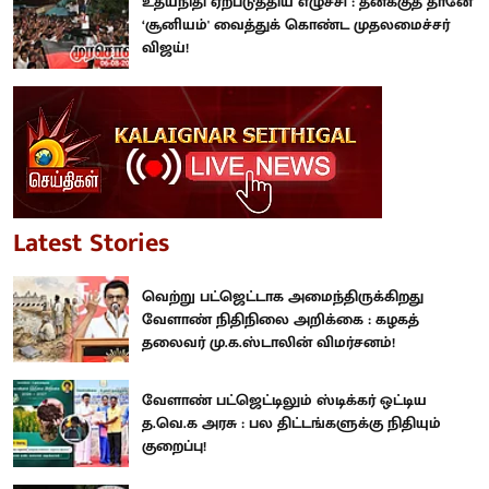
உதயநிதி ஏற்படுத்திய எழுச்சி : தனக்குத் தானே
‘சூனியம்' வைத்துக் கொண்ட முதலமைச்சர்
விஜய்!
Latest Stories
வெற்று பட்ஜெட்டாக அமைந்திருக்கிறது
வேளாண் நிதிநிலை அறிக்கை : கழகத்
தலைவர் மு.க.ஸ்டாலின் விமர்சனம்!
வேளாண் பட்ஜெட்டிலும் ஸ்டிக்கர் ஒட்டிய
த.வெ.க அரசு : பல திட்டங்களுக்கு நிதியும்
குறைப்பு!