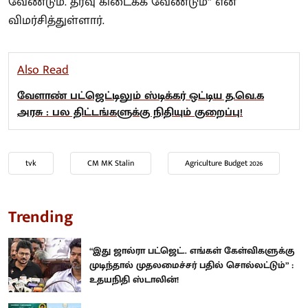
வேண்டும். தீர்வு கிடைக்க வேண்டும்” என
விமர்சித்துள்ளார்.
Also Read
வேளாண் பட்ஜெட்டிலும் ஸ்டிக்கர் ஒட்டிய த.வெ.க
அரசு : பல திட்டங்களுக்கு நிதியும் குறைப்பு!
tvk
CM MK Stalin
Agriculture Budget 2026
Trending
“இது ஜால்ரா பட்ஜெட்.. எங்கள் கேள்விகளுக்கு
முடிந்தால் முதலமைச்சர் பதில் சொல்லட்டும்” :
உதயநிதி ஸ்டாலின்!