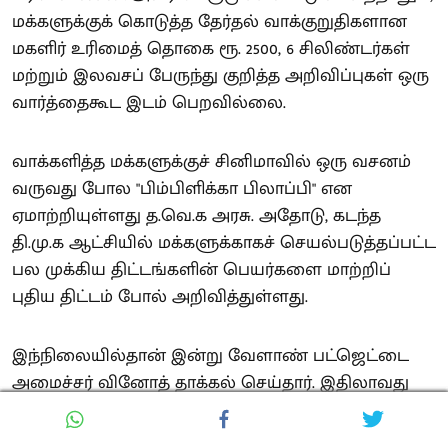
மக்களுக்குக் கொடுத்த தேர்தல் வாக்குறுதிகளான
மகளிர் உரிமைத் தொகை ரூ. 2500, 6 சிலிண்டர்கள்
மற்றும் இலவசப் பேருந்து குறித்த அறிவிப்புகள் ஒரு
வார்த்தைகூட இடம் பெறவில்லை.
வாக்களித்த மக்களுக்குச் சினிமாவில் ஒரு வசனம்
வருவது போல "பிம்பிளிக்கா பிலாப்பி" என
ஏமாற்றியுள்ளது த.வெ.க அரசு. அதோடு, கடந்த
தி.மு.க ஆட்சியில் மக்களுக்காகச் செயல்படுத்தப்பட்ட
பல முக்கிய திட்டங்களின் பெயர்களை மாற்றிப்
புதிய திட்டம் போல் அறிவித்துள்ளது.
இந்நிலையில்தான் இன்று வேளாண் பட்ஜெட்டை
அமைச்சர் வினோத் தாக்கல் செய்தார். இதிலாவது
விவசாயிகளுக்குப் பயன் கிடைக்கும் என்று
பார்த்தால், காவிரியில் எப்படி நமக்குத் தண்ணீர்