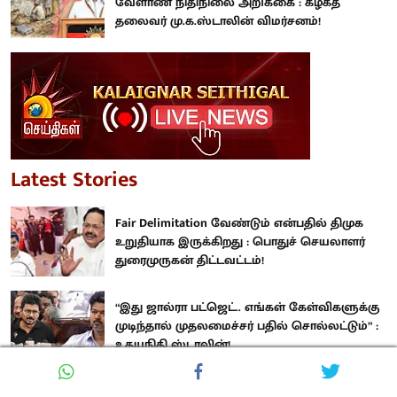
வேளாண் நிதிநிலை அறிக்கை : கழகத்
தலைவர் மு.க.ஸ்டாலின் விமர்சனம்!
Latest Stories
Fair Delimitation வேண்டும் என்பதில் திமுக
உறுதியாக இருக்கிறது : பொதுச் செயலாளர்
துரைமுருகன் திட்டவட்டம்!
“இது ஜால்ரா பட்ஜெட்.. எங்கள் கேள்விகளுக்கு
முடிந்தால் முதலமைச்சர் பதில் சொல்லட்டும்” :
உதயநிதி ஸ்டாலின்!
வெற்று பட்ஜெட்டாக அமைந்திருக்கிறது