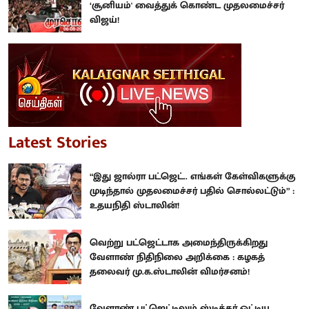
‘சூனியம்' வைத்துக் கொண்ட முதலமைச்சர்
விஜய்!
Latest Stories
“இது ஜால்ரா பட்ஜெட்.. எங்கள் கேள்விகளுக்கு
முடிந்தால் முதலமைச்சர் பதில் சொல்லட்டும்” :
உதயநிதி ஸ்டாலின்!
வெற்று பட்ஜெட்டாக அமைந்திருக்கிறது
வேளாண் நிதிநிலை அறிக்கை : கழகத்
தலைவர் மு.க.ஸ்டாலின் விமர்சனம்!
வேளாண் பட்ஜெட்டிலும் ஸ்டிக்கர் ஒட்டிய