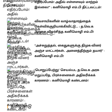
எதிர்ப்போம்! அதில் எள்ளளவும் மாற்றம்
இல்லை!” : கனிமொழி எம்.பி திட்டவட்டம்!
விவசாயிகளின் வாழ்வாதாரத்தைக்
கேள்விக்குறியாக்கிவிட்டு... : த.வெ.க
அரசை விமர்சித்த கனிமொழி எம்.பி!
“அச்சுறுத்தல், கைதுகளுக்கு திமுக-வினர்
அஞ்ச மாட்டார்கள்.. அனைத்திற்கும் தயார்” -
கனிமொழி எம்.பி!
‘பொறுப்பேற்று’ செயல்பட த.வெ.க அரசு
மறுப்பதே, பிரச்சனைகள் அதிகரிக்கக்
காரணம்! : கனிமொழி கண்டனம்!
தமிழ்நாடு