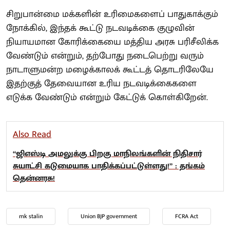
சிறுபான்மை மக்களின் உரிமைகளைப் பாதுகாக்கும்
நோக்கில், இந்தக் கூட்டு நடவடிக்கை குழுவின்
நியாயமான கோரிக்கையை மத்திய அரசு பரிசீலிக்க
வேண்டும் என்றும், தற்போது நடைபெற்று வரும்
நாடாளுமன்ற மழைக்காலக் கூட்டத் தொடரிலேயே
இதற்குத் தேவையான உரிய நடவடிக்கைகளை
எடுக்க வேண்டும் என்றும் கேட்டுக் கொள்கிறேன்.
Also Read
“ஜிஎஸ்டி அமலுக்கு பிறகு மாநிலங்களின் நிதிசார்
சுயாட்சி கடுமையாக பாதிக்கப்பட்டுள்ளது!” : தங்கம்
தென்னரசு!
mk stalin
Union BJP government
FCRA Act