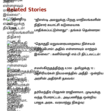
Related Stories
“ஜிஎஸ்டி அமலுக்கு பிறகு மாநிலங்களின்
நிதிசார் சுயாட்சி கடுமையாக
பாதிக்கப்பட்டுள்ளது!” : தங்கம் தென்னரசு!
“தொகுதி மறுவரையறையை நிச்சயம்
எதிர்ப்போம்! அதில் எள்ளளவும் மாற்றம்
இல்லை!” : கனிமொழி எம்.பி திட்டவட்டம்!
சமஸ்கிருதத்திற்கு 6,100 - தமிழுக்கு 12 :
ஆசிரியர்கள் நியமனத்தில் அநீதி - ஒன்றிய
அரசின் அதிர்ச்சி தகவல்!
தர்மேந்திர பிரதான் ராஜினாமா.. முடிவுக்கு
வந்த போராட்டம்.. அடிபணிந்த ஒன்றிய
பாஜக அரசு.. வரலாற்று நிகழ்வு!