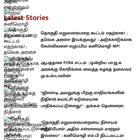
Latest Stories
தொகுதி மறுவரையறை கூட்டம் எதற்காக? ;
தவெக அரசை இயக்குவது? : அடுக்காடுக்காக
கேள்விகளை எழுப்பிய கனிமொழி MP!
ஆபத்தான FCRA சட்டம் : ஒன்றிய பா.ஜ.க
அரசுக்கு கோரிக்கை வைத்த கழகத் தலைவர்
மு.க.ஸ்டாலின்!
“ஜிஎஸ்டி அமலுக்கு பிறகு மாநிலங்களின்
நிதிசார் சுயாட்சி கடுமையாக
பாதிக்கப்பட்டுள்ளது!” : தங்கம் தென்னரசு!
“தொகுதி மறுவரையறையை நிச்சயம்
எதிர்ப்போம்! அதில் எள்ளளவும் மாற்றம்
இல்லை!” : கனிமொழி எம்.பி திட்டவட்டம்!