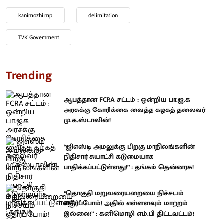
kanimozhi mp
delimitation
TVK Government
Trending
ஆபத்தான FCRA சட்டம் : ஒன்றிய பா.ஜ.க
அரசுக்கு கோரிக்கை வைத்த கழகத் தலைவர்
மு.க.ஸ்டாலின்!
“ஜிஎஸ்டி அமலுக்கு பிறகு மாநிலங்களின்
நிதிசார் சுயாட்சி கடுமையாக
பாதிக்கப்பட்டுள்ளது!” : தங்கம் தென்னரசு!
“தொகுதி மறுவரையறையை நிச்சயம்
எதிர்ப்போம்! அதில் எள்ளளவும் மாற்றம்
இல்லை!” : கனிமொழி எம்.பி திட்டவட்டம்!