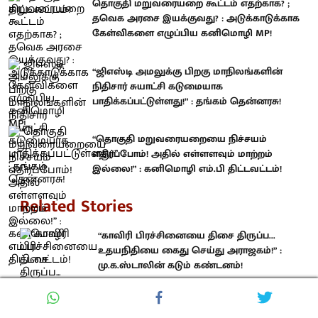
தொகுதி மறுவரையறை கூட்டம் எதற்காக? ;
தவெக அரசை இயக்குவது? : அடுக்காடுக்காக
கேள்விகளை எழுப்பிய கனிமொழி MP!
“ஜிஎஸ்டி அமலுக்கு பிறகு மாநிலங்களின்
நிதிசார் சுயாட்சி கடுமையாக
பாதிக்கப்பட்டுள்ளது!” : தங்கம் தென்னரசு!
“தொகுதி மறுவரையறையை நிச்சயம்
எதிர்ப்போம்! அதில் எள்ளளவும் மாற்றம்
இல்லை!” : கனிமொழி எம்.பி திட்டவட்டம்!
Related Stories
“காவிரி பிரச்சினையை திசை திருப்ப...
உதயநிதியை கைது செய்து அராஜகம்!” :
மு.க.ஸ்டாலின் கடும் கண்டனம்!
“கடந்த 5 ஆண்டுகளாக தண்ணீர் வந்தது...