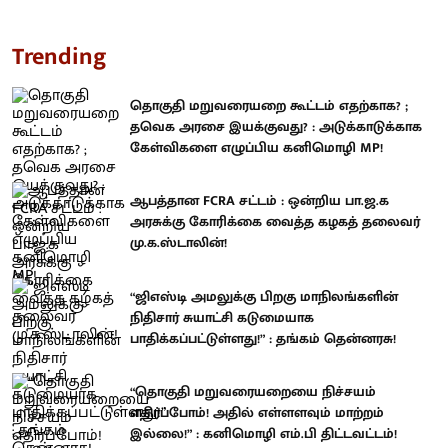
Trending
தொகுதி மறுவரையறை கூட்டம் எதற்காக? ;
தவெக அரசை இயக்குவது? : அடுக்காடுக்காக
கேள்விகளை எழுப்பிய கனிமொழி MP!
ஆபத்தான FCRA சட்டம் : ஒன்றிய பா.ஜ.க
அரசுக்கு கோரிக்கை வைத்த கழகத் தலைவர்
மு.க.ஸ்டாலின்!
“ஜிஎஸ்டி அமலுக்கு பிறகு மாநிலங்களின்
நிதிசார் சுயாட்சி கடுமையாக
பாதிக்கப்பட்டுள்ளது!” : தங்கம் தென்னரசு!
“தொகுதி மறுவரையறையை நிச்சயம்
எதிர்ப்போம்! அதில் எள்ளளவும் மாற்றம்
இல்லை!” : கனிமொழி எம்.பி திட்டவட்டம்!