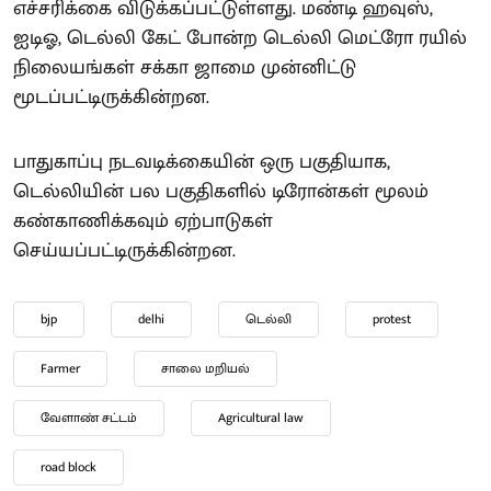
எச்சரிக்கை விடுக்கப்பட்டுள்ளது. மண்டி ஹவுஸ்,
ஐடிஓ, டெல்லி கேட் போன்ற டெல்லி மெட்ரோ ரயில்
நிலையங்கள் சக்கா ஜாமை முன்னிட்டு
மூடப்பட்டிருக்கின்றன.
பாதுகாப்பு நடவடிக்கையின் ஒரு பகுதியாக,
டெல்லியின் பல பகுதிகளில் டிரோன்கள் மூலம்
கண்காணிக்கவும் ஏற்பாடுகள்
செய்யப்பட்டிருக்கின்றன.
bjp
delhi
டெல்லி
protest
Farmer
சாலை மறியல்
வேளாண் சட்டம்
Agricultural law
road block