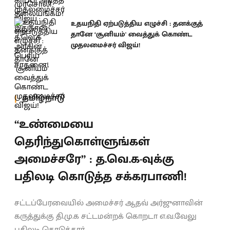
உதயநிதி ஏற்படுத்திய எழுச்சி : தனக்குத்
தானே ‘சூனியம்' வைத்துக் கொண்ட
முதலமைச்சர் விஜய்!
தமிழ்நாடு
“உண்மையை
தெரிந்துகொள்ளுங்கள்
அமைச்சரே” : த.வெ.க-வுக்கு
பதிலடி கொடுத்த சக்கரபாணி!
சட்டப்பேரவையில் அமைச்சர் ஆதவ் அர்ஜுனாவின்
கருத்துக்கு தி.மு.க சட்டமன்றக் கொறடா எ.வ.வேலு
பதிலடி கொடுத்தார்.