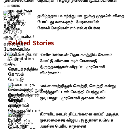
தொடர்க!” : கழகத் தலைவர் மு.க.ஸ்டாலின்!
தமிழ்த்தாய் வாழ்த்து பாடலுக்கு முதலில் விதை
போட்டது கலைஞர் : பேரவையில்
கோவி.செழியன் எம்.எல்.ஏ பேச்சு!
Related Stories
“Delimitation-ன் தொடக்கத்தில் கோலம்
போட்டு விளையாடிக் கொண்டு
இருந்தவர்தான் விஜய்!” : முரசொலி
விமர்சனம்!
“எல்லாவற்றிலும் வெற்றி, வெற்றி என்று
சேர்த்துவிட்டால் வெற்றி பெற்று விட
முடியாது!” : முரசொலி தலையங்கம்!
திராவிட மாடல் திட்டங்களை காப்பி அடித்த
முதலமைச்சர் விஜய் : இதுதான் த.வெ.க
அரசின் பெரிய சாதனை!