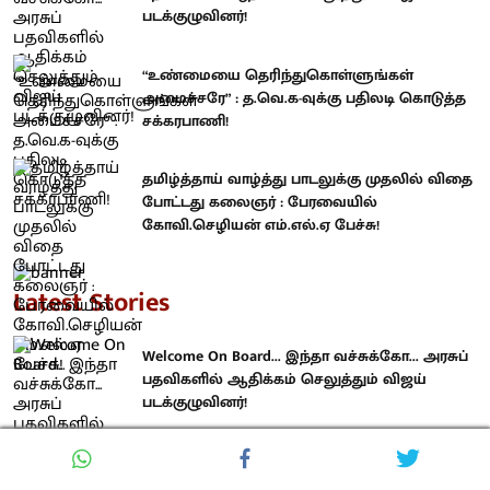
படக்குழுவினர்!
“உண்மையை தெரிந்துகொள்ளுங்கள்
அமைச்சரே” : த.வெ.க-வுக்கு பதிலடி கொடுத்த
சக்கரபாணி!
தமிழ்த்தாய் வாழ்த்து பாடலுக்கு முதலில் விதை
போட்டது கலைஞர் : பேரவையில்
கோவி.செழியன் எம்.எல்.ஏ பேச்சு!
Latest Stories
Welcome On Board... இந்தா வச்சுக்கோ... அரசுப்
பதவிகளில் ஆதிக்கம் செலுத்தும் விஜய்
படக்குழுவினர்!
“உண்மையை தெரிந்துகொள்ளுங்கள்
அமைச்சரே” : த.வெ.க-வுக்கு பதிலடி கொடுத்த