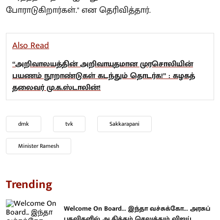
போராடுகிறார்கள்." என தெரிவித்தார்.
Also Read
“அறிவாலயத்தின் அறிவாயுதமான முரசொலியின்
பயணம் நூறாண்டுகள் கடந்தும் தொடர்க!” : கழகத்
தலைவர் மு.க.ஸ்டாலின்!
dmk
tvk
Sakkarapani
Minister Ramesh
Trending
Welcome On Board... இந்தா வச்சுக்கோ... அரசுப்
பதவிகளில் ஆதிக்கம் செலுத்தும் விஜய்