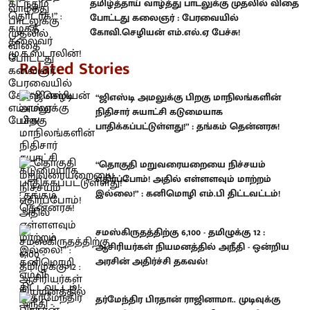
தமிழ்த்தாய் வாழ்த்து பாடலுக்கு முதலில் விதை
போட்டது கலைஞர் : பேரவையில்
கோவி.செழியன் எம்.எல்.ஏ பேச்சு!
Related Stories
“ஜிஎஸ்டி அமலுக்கு பிறகு மாநிலங்களின்
நிதிசார் சுயாட்சி கடுமையாக
பாதிக்கப்பட்டுள்ளது!” : தங்கம் தென்னரசு!
“தொகுதி மறுவரையறையை நிச்சயம்
எதிர்ப்போம்! அதில் எள்ளளவும் மாற்றம்
இல்லை!” : கனிமொழி எம்.பி திட்டவட்டம்!
சமஸ்கிருதத்திற்கு 6,100 - தமிழுக்கு 12 :
ஆசிரியர்கள் நியமனத்தில் அநீதி - ஒன்றிய
அரசின் அதிர்ச்சி தகவல்!
தர்மேந்திர பிரதான் ராஜினாமா.. முடிவுக்கு