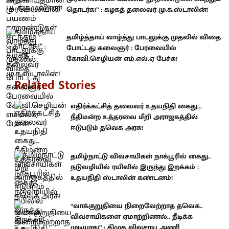
தொடர்க!” : கழகத் தலைவர் மு.க.ஸ்டாலின்!
தமிழ்த்தாய் வாழ்த்து பாடலுக்கு முதலில் விதை
போட்டது கலைஞர் : பேரவையில்
கோவி.செழியன் எம்.எல்.ஏ பேச்சு!
Related Stories
எதிர்க்கட்சித் தலைவர் உதயநிதி கைது...
நீதிமன்ற உத்தரவை மீறி அராஜகத்தில்
ஈடுபடும் தவெக அரசு!
தமிழ்நாட்டு விவசாயிகள் நாக்பூரில் கைது..
நடுவழியில் ரயிலில் இருந்து இறக்கம் :
உதயநிதி ஸ்டாலின் கண்டனம்!
“வாக்குறுதியை நிறைவேற்றாத தவெக..
விவசாயிகளை ஏமாற்றினால்.. நீடிக்க
முடியாது” : திமுக விவசாய அணி