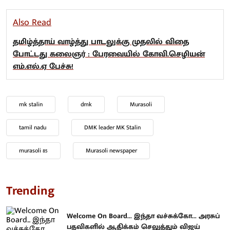
Also Read
தமிழ்த்தாய் வாழ்த்து பாடலுக்கு முதலில் விதை
போட்டது கலைஞர் : பேரவையில் கோவி.செழியன்
எம்.எல்.ஏ பேச்சு!
mk stalin
dmk
Murasoli
tamil nadu
DMK leader MK Stalin
murasoli 85
Murasoli newspaper
Trending
Welcome On Board... இந்தா வச்சுக்கோ... அரசுப்
பதவிகளில் ஆதிக்கம் செலுத்தும் விஜய்