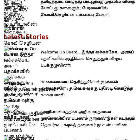
தமிழ்த்தாய் வாழ்த்து பாடலுக்கு முதலில் விதை
போட்டது கலைஞர் : பேரவையில்
கோவி.செழியன் எம்.எல்.ஏ பேச்சு!
Latest Stories
Welcome On Board... இந்தா வச்சுக்கோ... அரசுப்
பதவிகளில் ஆதிக்கம் செலுத்தும் விஜய்
படக்குழுவினர்!
“உண்மையை தெரிந்துகொள்ளுங்கள்
அமைச்சரே” : த.வெ.க-வுக்கு பதிலடி கொடுத்த
சக்கரபாணி!
“அறிவாலயத்தின் அறிவாயுதமான
முரசொலியின் பயணம் நூறாண்டுகள் கடந்தும்
தொடர்க!” : கழகத் தலைவர் மு.க.ஸ்டாலின்!