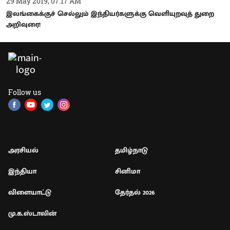
29 May 2019, 07:17 AM
இலங்கைக்குச் செல்லும் இந்தியர்களுக்கு வெளியுறவுத் துறை
அறிவுரை!
Follow us
அரசியல்
தமிழ்நாடு
இந்தியா
சினிமா
விளையாட்டு
தேர்தல் 2026
மு.க.ஸ்டாலின்