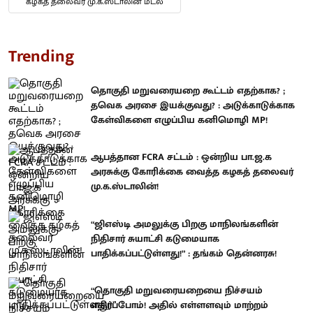
கழகத் தலைவர் மு.க.ஸ்டாலின் மடல்
Trending
தொகுதி மறுவரையறை கூட்டம் எதற்காக? ;
தவெக அரசை இயக்குவது? : அடுக்காடுக்காக
கேள்விகளை எழுப்பிய கனிமொழி MP!
ஆபத்தான FCRA சட்டம் : ஒன்றிய பா.ஜ.க
அரசுக்கு கோரிக்கை வைத்த கழகத் தலைவர்
மு.க.ஸ்டாலின்!
“ஜிஎஸ்டி அமலுக்கு பிறகு மாநிலங்களின்
நிதிசார் சுயாட்சி கடுமையாக
பாதிக்கப்பட்டுள்ளது!” : தங்கம் தென்னரசு!
“தொகுதி மறுவரையறையை நிச்சயம்
எதிர்ப்போம்! அதில் எள்ளளவும் மாற்றம்