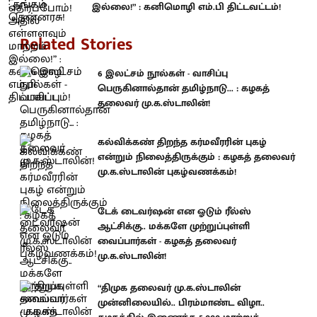
இல்லை!” : கனிமொழி எம்.பி திட்டவட்டம்!
Related Stories
6 இலட்சம் நூல்கள் - வாசிப்பு
பெருகினால்தான் தமிழ்நாடு... : கழகத்
தலைவர் மு.க.ஸ்டாலின்!
கல்விக்கண் திறந்த கர்மவீரரின் புகழ்
என்றும் நிலைத்திருக்கும் : கழகத் தலைவர்
மு.க.ஸ்டாலின் புகழ்வணக்கம்!
டேக் டைவர்ஷன் என ஓடும் ரீல்ஸ்
ஆட்சிக்கு.. மக்களே முற்றுப்புள்ளி
வைப்பார்கள் - கழகத் தலைவர்
மு.க.ஸ்டாலின்!
“திமுக தலைவர் மு.க.ஸ்டாலின்
முன்னிலையில்.. பிரம்மாண்ட விழா..