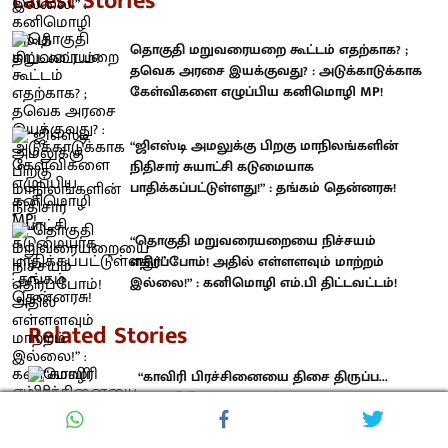
Latest Stories
தொகுதி மறுவரையறை கூட்டம் எதற்காக? ;
தவெக அரசை இயக்குவது? : அடுக்காடுக்காக
கேள்விகளை எழுப்பிய கனிமொழி MP!
“ஜிஎஸ்டி அமலுக்கு பிறகு மாநிலங்களின்
நிதிசார் சுயாட்சி கடுமையாக
பாதிக்கப்பட்டுள்ளது!” : தங்கம் தென்னரசு!
“தொகுதி மறுவரையறையை நிச்சயம்
எதிர்ப்போம்! அதில் எள்ளளவும் மாற்றம்
இல்லை!” : கனிமொழி எம்.பி திட்டவட்டம்!
Related Stories
“காவிரி பிரச்சினையை திசை திருப்ப...
உதயநிதியை கைது செய்து அராஜகம்!” :
மு.க.ஸ்டாலின் கடும் கண்டனம்!