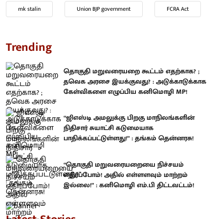
mk stalin
Union BJP government
FCRA Act
Trending
தொகுதி மறுவரையறை கூட்டம் எதற்காக? ;
தவெக அரசை இயக்குவது? : அடுக்காடுக்காக
கேள்விகளை எழுப்பிய கனிமொழி MP!
“ஜிஎஸ்டி அமலுக்கு பிறகு மாநிலங்களின்
நிதிசார் சுயாட்சி கடுமையாக
பாதிக்கப்பட்டுள்ளது!” : தங்கம் தென்னரசு!
“தொகுதி மறுவரையறையை நிச்சயம்
எதிர்ப்போம்! அதில் எள்ளளவும் மாற்றம்
இல்லை!” : கனிமொழி எம்.பி திட்டவட்டம்!