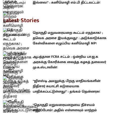
இல்லை!” : கனிமொழி எம்.பி திட்டவட்டம்!
Latest Stories
தொகுதி மறுவரையறை கூட்டம் எதற்காக? ;
தவெக அரசை இயக்குவது? : அடுக்காடுக்காக
கேள்விகளை எழுப்பிய கனிமொழி MP!
ஆபத்தான FCRA சட்டம் : ஒன்றிய பா.ஜ.க
அரசுக்கு கோரிக்கை வைத்த கழகத் தலைவர்
மு.க.ஸ்டாலின்!
“ஜிஎஸ்டி அமலுக்கு பிறகு மாநிலங்களின்
நிதிசார் சுயாட்சி கடுமையாக
பாதிக்கப்பட்டுள்ளது!” : தங்கம் தென்னரசு!
“தொகுதி மறுவரையறையை நிச்சயம்
எதிர்ப்போம்! அதில் எள்ளளவும் மாற்றம்