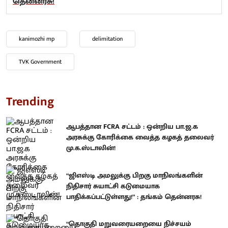
தென்னரசு!
kanimozhi mp
delimitation
TVK Government
Trending
ஆபத்தான FCRA சட்டம் : ஒன்றிய பா.ஜ.க
அரசுக்கு கோரிக்கை வைத்த கழகத் தலைவர்
மு.க.ஸ்டாலின்!
“ஜிஎஸ்டி அமலுக்கு பிறகு மாநிலங்களின்
நிதிசார் சுயாட்சி கடுமையாக
பாதிக்கப்பட்டுள்ளது!” : தங்கம் தென்னரசு!
“தொகுதி மறுவரையறையை நிச்சயம்