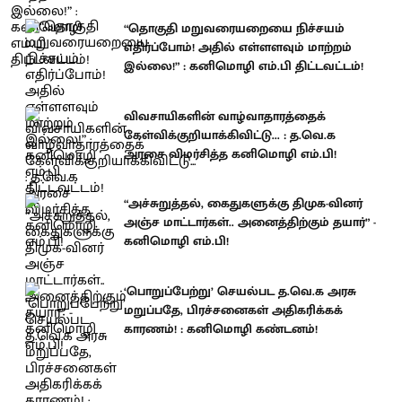
“தொகுதி மறுவரையறையை நிச்சயம்
எதிர்ப்போம்! அதில் எள்ளளவும் மாற்றம்
இல்லை!” : கனிமொழி எம்.பி திட்டவட்டம்!
விவசாயிகளின் வாழ்வாதாரத்தைக்
கேள்விக்குறியாக்கிவிட்டு... : த.வெ.க
அரசை விமர்சித்த கனிமொழி எம்.பி!
“அச்சுறுத்தல், கைதுகளுக்கு திமுக-வினர்
அஞ்ச மாட்டார்கள்.. அனைத்திற்கும் தயார்” -
கனிமொழி எம்.பி!
‘பொறுப்பேற்று’ செயல்பட த.வெ.க அரசு
மறுப்பதே, பிரச்சனைகள் அதிகரிக்கக்
காரணம்! : கனிமொழி கண்டனம்!