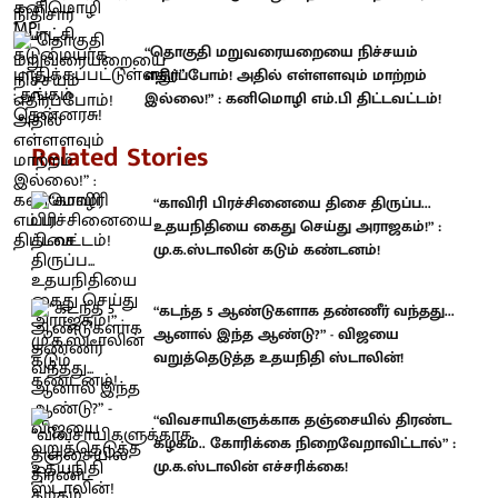
“தொகுதி மறுவரையறையை நிச்சயம்
எதிர்ப்போம்! அதில் எள்ளளவும் மாற்றம்
இல்லை!” : கனிமொழி எம்.பி திட்டவட்டம்!
Related Stories
“காவிரி பிரச்சினையை திசை திருப்ப...
உதயநிதியை கைது செய்து அராஜகம்!” :
மு.க.ஸ்டாலின் கடும் கண்டனம்!
“கடந்த 5 ஆண்டுகளாக தண்ணீர் வந்தது...
ஆனால் இந்த ஆண்டு?” - விஜயை
வறுத்தெடுத்த உதயநிதி ஸ்டாலின்!
“விவசாயிகளுக்காக தஞ்சையில் திரண்ட
கழகம்.. கோரிக்கை நிறைவேறாவிட்டால்” :
மு.க.ஸ்டாலின் எச்சரிக்கை!