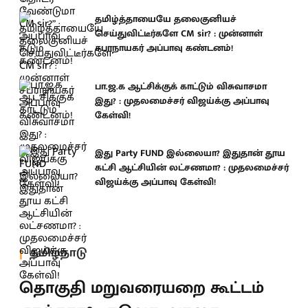
தமிழ்த்தாயையே தலைகுனியச்
செய்துவிட்டீர்களே CM sir? : முன்னாள்
சபாநாயகர் அப்பாவு கண்டனம்!
பா.ஜ.க ஆட்சிக்குக் காட்டும் விசுவாசமா
இது? : முதலமைச்சர் விஜய்க்கு அப்பாவு
கேள்வி!
இது Party FUND இல்லையா? இதுதான் தூய
கட்சி ஆட்சியின் லட்சணமா? : முதலமைச்சர்
விஜய்க்கு அப்பாவு கேள்வி!
தமிழ்நாடு
தொகுதி மறுவரையறை கூட்டம்