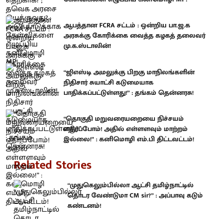
ஆபத்தான FCRA சட்டம் : ஒன்றிய பா.ஜ.க
அரசுக்கு கோரிக்கை வைத்த கழகத் தலைவர்
மு.க.ஸ்டாலின்!
“ஜிஎஸ்டி அமலுக்கு பிறகு மாநிலங்களின்
நிதிசார் சுயாட்சி கடுமையாக
பாதிக்கப்பட்டுள்ளது!” : தங்கம் தென்னரசு!
“தொகுதி மறுவரையறையை நிச்சயம்
எதிர்ப்போம்! அதில் எள்ளளவும் மாற்றம்
இல்லை!” : கனிமொழி எம்.பி திட்டவட்டம்!
Related Stories
“முதுகெலும்பில்லா ஆட்சி தமிழ்நாட்டில்
தொடர வேண்டுமா CM sir?” : அப்பாவு கடும்
கண்டனம்!