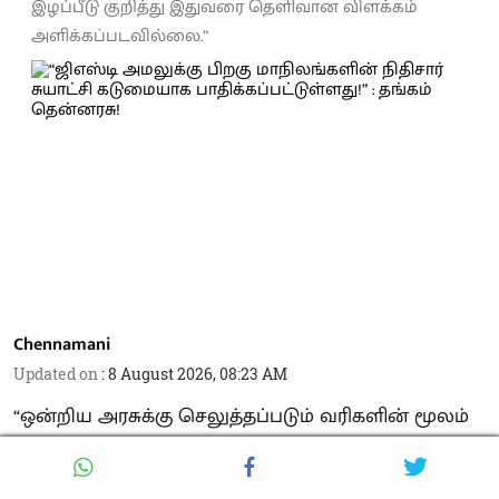
இழப்பீடு குறித்து இதுவரை தெளிவான விளக்கம்
அளிக்கப்படவில்லை.”
Chennamani
Updated on
:
8 August 2026, 08:23 AM
“ஒன்றிய அரசுக்கு செலுத்தப்படும் வரிகளின் மூலம்
மாநிலங்களுக்கு ஒன்றிய அரசால் பகிர்ந்து
அளிக்கப்படக்கூடிய வரித் தொகுப்பில் இருந்து