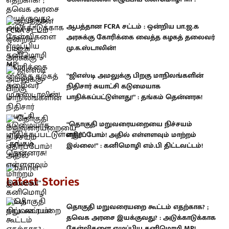
ஆபத்தான FCRA சட்டம் : ஒன்றிய பா.ஜ.க
அரசுக்கு கோரிக்கை வைத்த கழகத் தலைவர்
மு.க.ஸ்டாலின்!
“ஜிஎஸ்டி அமலுக்கு பிறகு மாநிலங்களின்
நிதிசார் சுயாட்சி கடுமையாக
பாதிக்கப்பட்டுள்ளது!” : தங்கம் தென்னரசு!
“தொகுதி மறுவரையறையை நிச்சயம்
எதிர்ப்போம்! அதில் எள்ளளவும் மாற்றம்
இல்லை!” : கனிமொழி எம்.பி திட்டவட்டம்!
Latest Stories
தொகுதி மறுவரையறை கூட்டம் எதற்காக? ;
தவெக அரசை இயக்குவது? : அடுக்காடுக்காக
கேள்விகளை எழுப்பிய கனிமொழி MP!