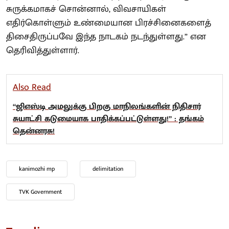
சுருக்கமாகச் சொன்னால், விவசாயிகள்
எதிர்கொள்ளும் உண்மையான பிரச்சினைகளைத்
திசைதிருப்பவே இந்த நாடகம் நடந்துள்ளது.” என
தெரிவித்துள்ளார்.
Also Read
“ஜிஎஸ்டி அமலுக்கு பிறகு மாநிலங்களின் நிதிசார்
சுயாட்சி கடுமையாக பாதிக்கப்பட்டுள்ளது!” : தங்கம்
தென்னரசு!
kanimozhi mp
delimitation
TVK Government