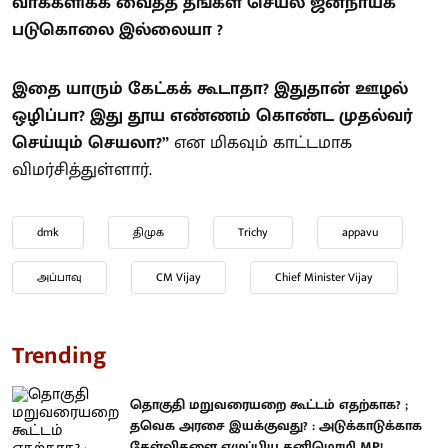
வாக்களிக்க வைத்த தங்கள் செயல் ஜனநாயக
படுகொலை இல்லையா ?
இதை யாரும் கேட்கக் கூடாதா? இதுதான் ஊழல்
ஒழிப்பா? இது தூய எண்ணம் கொண்ட முதல்வர்
செய்யும் செயலா?”
என மிகவும் காட்டமாக
விமர்சித்துள்ளார்.
dmk
திமுக
Trichy
appavu
அப்பாவு
CM Vijay
Chief Minister Vijay
Trending
தொகுதி மறுவரையறை கூட்டம் எதற்காக? ;
தவெக அரசை இயக்குவது? : அடுக்காடுக்காக
கேள்விகளை எழுப்பிய கனிமொழி MP!