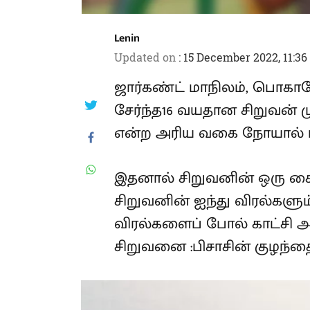
Lenin
Updated on
:
15 December 2022, 11:3
ஜார்கண்ட் மாநிலம், பொகார
கிராமத்தைச் சேர்ந்த16 வயதா
மேக்ரோடாக்டிலியால் என்
பாதிக்கப்பட்டுள்ளார்.
இதனால் சிறுவனின் ஒரு கை
சிறுவனின் ஐந்து விரல்களும
விரல்களைப் போல் காட்சி 
மக்கள் சிறுவனை :பிசாசின் 