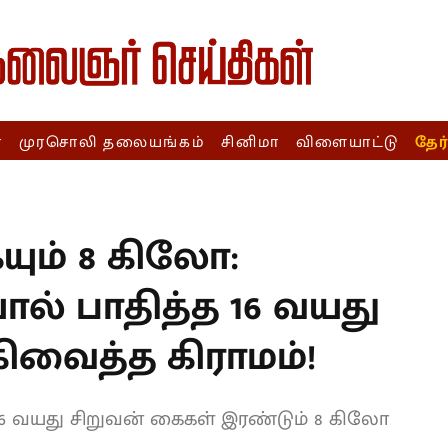
ா
முரசொலி தலையங்கம்
சினிமா
விளையாட்டு
தேர
T
யும் 8 கிலோ:
் பாதித்த 16 வயது
ிவைத்த கிராமம்!
6 வயது சிறுவன் கைகள் இரண்டும் 8