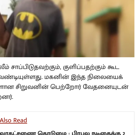
் சாப்பிடுதவற்கும், குளிப்பதற்கும் கூட
ண்டியுள்ளது. மகனின் இந்த
தொழிலாளிகளான சிறுவனின் பெற்றோர்
ந்து வருகின்றனர்.
lso Read
ரதட்சணை கொடுமை : பிரபல நடிகைக்கு
 ஆண்டுகள் சிறை தண்டனை.. அதிரடி
ர்ப்பு வழங்கிய நீதிமன்றம் !