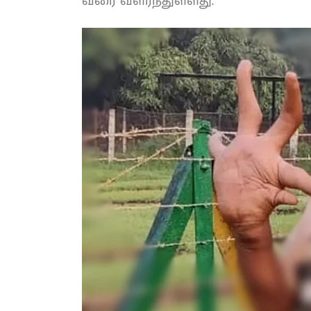
கிலோ வரை வளர்ந்துள்ளது.