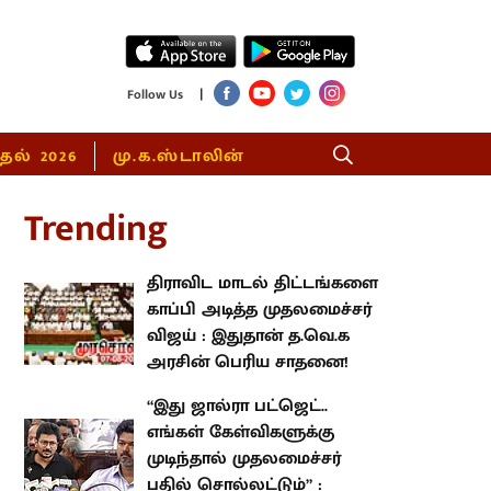
|
Follow Us
்தல் 2026
மு.க.ஸ்டாலின்
rending
திராவிட மாடல் திட்டங்களை
காப்பி அடித்த முதலமைச்சர் விஜய்
: இதுதான் த.வெ.க அரசின் பெரிய
சாதனை!
“இது ஜால்ரா பட்ஜெட்.. எங்கள்
கேள்விகளுக்கு முடிந்தால்
முதலமைச்சர் பதில் சொல்லட்டும்”
: உதயநிதி ஸ்டாலின்!