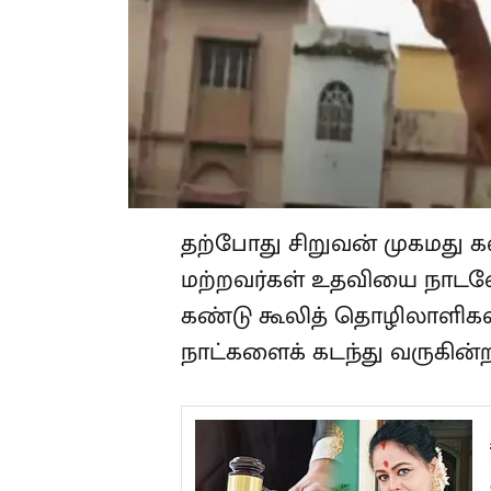
தற்போது சிறுவன் முகமது கலீம
மற்றவர்கள் உதவியை நாடவே
நிலையைக் கண்டு கூலித் 
வேதனையுடன் நாட்களைக் கட
A
வ
2
தீ