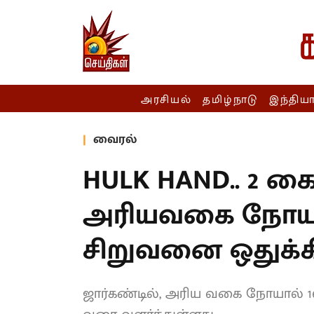
அரசியல்
தமிழ்நாடு
இந்திய
வைரல்
HULK HAND.. 2 கை
அரியவகை நோயால
சிறுவனை ஒதுக்க
ஜார்கண்டில், அரிய வகை நோயால் 1