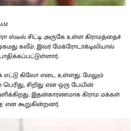
6 AM
ோ ஸ்டீல் சிட்டி அருகே உள்ள
ன சிறுவன் முகமது கலீம். இவர்
ற அரிய வகை நோயால்
 எட்டு கிலோ எடை உள்ளது. மேலும்
் பெரிது, சிறிது என ஒரு பேயின்
அளிக்கிறது. இதன்காரணமாக கிராம
குழந்தை' என கூறுகின்றனர்.