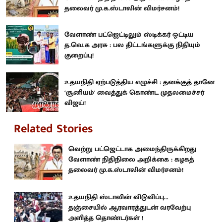
தலைவர் மு.க.ஸ்டாலின் விமர்சனம்!
வேளாண் பட்ஜெட்டிலும் ஸ்டிக்கர் ஒட்டிய
த.வெ.க அரசு : பல திட்டங்களுக்கு நிதியும்
குறைப்பு!
உதயநிதி ஏற்படுத்திய எழுச்சி : தனக்குத் தானே
‘சூனியம்' வைத்துக் கொண்ட முதலமைச்சர்
விஜய்!
Related Stories
வெற்று பட்ஜெட்டாக அமைந்திருக்கிறது
வேளாண் நிதிநிலை அறிக்கை : கழகத்
தலைவர் மு.க.ஸ்டாலின் விமர்சனம்!
உதயநிதி ஸ்டாலின் விடுவிப்பு...
தஞ்சையில் ஆரவாரத்துடன் வரவேற்பு
அளித்த தொண்டர்கள் !