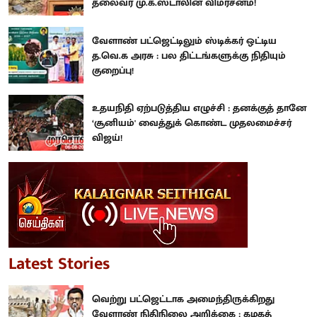
தலைவர் மு.க.ஸ்டாலின் விமர்சனம்!
வேளாண் பட்ஜெட்டிலும் ஸ்டிக்கர் ஒட்டிய
த.வெ.க அரசு : பல திட்டங்களுக்கு நிதியும்
குறைப்பு!
உதயநிதி ஏற்படுத்திய எழுச்சி : தனக்குத் தானே
‘சூனியம்' வைத்துக் கொண்ட முதலமைச்சர்
விஜய்!
Latest Stories
வெற்று பட்ஜெட்டாக அமைந்திருக்கிறது
வேளாண் நிதிநிலை அறிக்கை : கழகத்