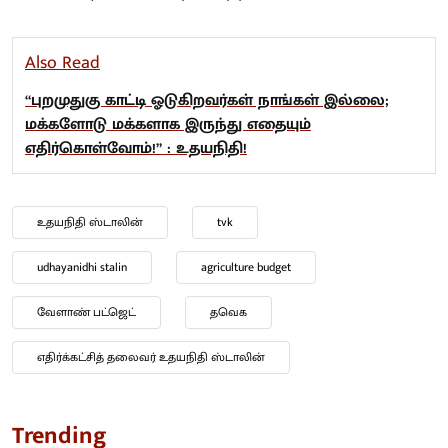
Also Read
“புறமுதுகு காட்டி ஓடுகிறவர்கள் நாங்கள் இல்லை;
மக்களோடு மக்களாக இருந்து எதையும்
எதிர்கொள்வோம்!” : உதயநிதி!
உதயநிதி ஸ்டாலின்
tvk
udhayanidhi stalin
agriculture budget
வேளாண் பட்ஜெட்
தவெக
எதிர்க்கட்சித் தலைவர் உதயநிதி ஸ்டாலின்
Trending