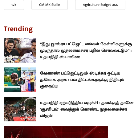
tvk
CM MK Stalin
Agriculture Budget 2026
Trending
“இது ஜால்ரா பட்ஜெட்.. எங்கள் கேள்விகளுக்கு
முடிந்தால் முதலமைச்சர் பதில் சொல்லட்டும்” :
உதயநிதி ஸ்டாலின்!
வேளாண் பட்ஜெட்டிலும் ஸ்டிக்கர் ஒட்டிய
த.வெ.க அரசு : பல திட்டங்களுக்கு நிதியும்
குறைப்பு!
உதயநிதி ஏற்படுத்திய எழுச்சி : தனக்குத் தானே
‘சூனியம்' வைத்துக் கொண்ட முதலமைச்சர்
விஜய்!