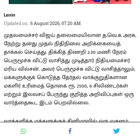
Lenin
Updated on
:
6 August 2026, 07:20 AM
முதலமைச்சர் விஜய் தலைமையிலான த.வெ.க அரசு,
நேற்று தனது முதல் நிதிநிலை அறிக்கையைத்
தாக்கல் செய்தது. திக்கித் திணறி 2:30 மணி நேரம்
பெருமூச்சு விட்டு வாசித்து முடித்தார் நிதியமைச்சர்
மரிய வில்சன். அவர் பெருமூச்சு விட்டு வாசித்தாலும்,
மக்களுக்குக் கொடுத்த தேர்தல் வாக்குறுதிகளான
மகளிர் உரிமைத் தொகை ரூ. 2500, 6 சிலிண்டர்கள்
மற்றும் இலவசப் பேருந்து குறித்த அறிவிப்புகள் ஒரு
வார்த்தைகூட இடம் பெறவில்லை.
வாக்களித்த மக்களுக்குச் சினிமாவில் ஒரு வசனம்
வருவது போல "பிம்பிளிக்கா பிலாப்பி" என
ஏமாற்றியுள்ளது த.வெ.க அரசு. அதோடு, கடந்த