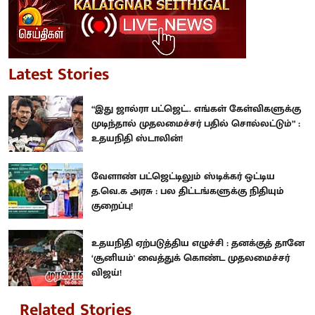
Latest Stories
“இது ஜால்ரா பட்ஜெட்.. எங்கள் கேள்விகளுக்கு
முடிந்தால் முதலமைச்சர் பதில் சொல்லட்டும்” :
உதயநிதி ஸ்டாலின்!
வேளாண் பட்ஜெட்டிலும் ஸ்டிக்கர் ஒட்டிய
த.வெ.க அரசு : பல திட்டங்களுக்கு நிதியும்
குறைப்பு!
உதயநிதி ஏற்படுத்திய எழுச்சி : தனக்குத் தானே
‘சூனியம்' வைத்துக் கொண்ட முதலமைச்சர்
விஜய்!
Related Stories