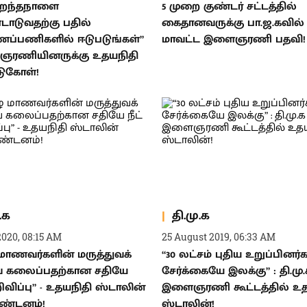
பிறந்தநாளை
5 முறை குண்டர் சட்டத்தில்
ாடுவதற்கு பதில்
கைதானவருக்கு பா.ஜ.கவில்
ப்பணிகளில் ஈடுபடுங்கள்”
மாவட்ட இளைஞரணி பதவி!
ஞரணியினருக்கு உதயநிதி
ுகோள்!
.க
தி.மு.க
2020, 08:15 AM
25 August 2019, 06:33 AM
ாணவர்களின் மருத்துவக்
“30 லட்சம் புதிய உறுப்பினர்
கலைப்பதற்கான சதியே
சேர்க்கையே இலக்கு” : தி.மு
ிவிப்பு” - உதயநிதி ஸ்டாலின்
இளைஞரணி கூட்டத்தில் உத
கண்டனம்!
ஸ்டாலின்!