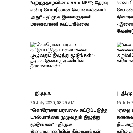
“ஏற்றத்தாழ்வின் உச்சம் NEET; தேர்வு
“என் 
என்ற பெயரிலான கொலைக்களம்
கொண்ட
அது” - தி.மு.க இளைஞரணி,
நிவாரண
மாணவரணி கூட்டறிக்கை!
- இளை
வேண்ட
தி.மு.க
தி.மு
20 July 2020, 08:25 AM
16 July 
“கொரோனா பரவலை கட்டுப்படுத்த
“ஏழை ம
டாஸ்மாக்கை முழுவதும் இழுத்து
கனவை 
மூடுங்கள்” - தி.மு.க
நீட் அற
இளைஞரணியின் தீர்மானங்கள்!
கடும் 