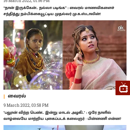
16 March 2022, 01:56 PM
“நான் இருக்கேன்.. நல்லா படிங்க” : வைரல் மாணவிகளைச்
சந்தித்து நம்பிக்கையூட்டிய முதல்வர் மு.க.ஸ்டாலின்!
வைரல்
9 March 2022, 03:58 PM
"பலூன் விற்ற பெண்.. இன்று மாடல் அழகி.." : ஒரே நாளில்
வாழ்வையே மாற்றிய புகைப்படக் கலைஞர் - பின்னணி என்ன?