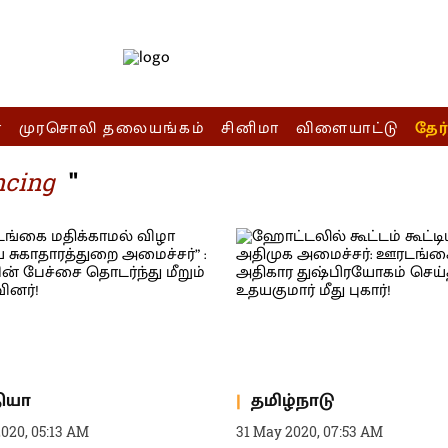
ா
முரசொலி தலையங்கம்
சினிமா
விளையாட்டு
தேர
"
ncing
தியா
தமிழ்நாடு
020, 05:13 AM
31 May 2020, 07:53 AM