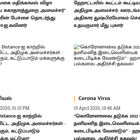
்கை மதிக்காமல் விழா
ஹோட்டலில் கூட்டம் கூட்டிய
ய சுகாதாரத்துறை அமைச்சர்”
அதிமுக அமைச்சர்: ஊரடங்க
மரின் பேச்சை தொடர்ந்து
அதிகார துஷ்பிரயோகம் செய
பா.ஜ.கவினர்!
உதயகுமார் மீது புகார்!
ியல்
Corona Virus
 2020, 01:10 PM
15 April 2020, 10:46 AM
Distance-ஐ காற்றில்
“கொரோனாவை தடுக்க 2022
ிட்ட அதிமுக அமைச்சர்கள் -
தனிமனித இடைவெளியைக்
ம், கட்டுப்பாடும்
கடைபிடிக்க வேண்டும்” - ஹா
்கு மட்டுமா?
பல்கலை. அதிர்ச்சி தகவல்!