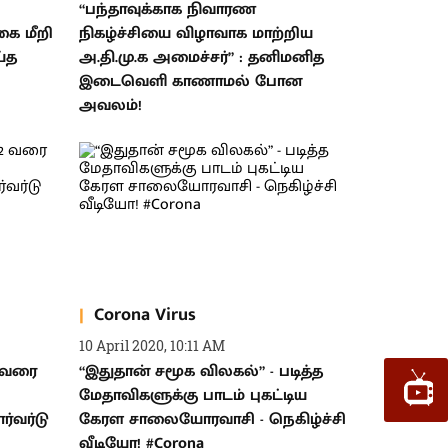
“பந்தாவுக்காக நிவாரண
ை மீறி
நிகழ்ச்சியை விழாவாக மாற்றிய
்த
அ.தி.மு.க அமைச்சர்” : தனிமனித
இடைவெளி காணாமல் போன
அவலம்!
Corona Virus
10 April 2020, 10:11 AM
 வரை
“இதுதான் சமூக விலகல்” - படித்த
மேதாவிகளுக்கு பாடம் புகட்டிய
ர்வர்டு
கேரள சாலையோரவாசி - நெகிழ்ச்சி
வீடியோ! #Corona