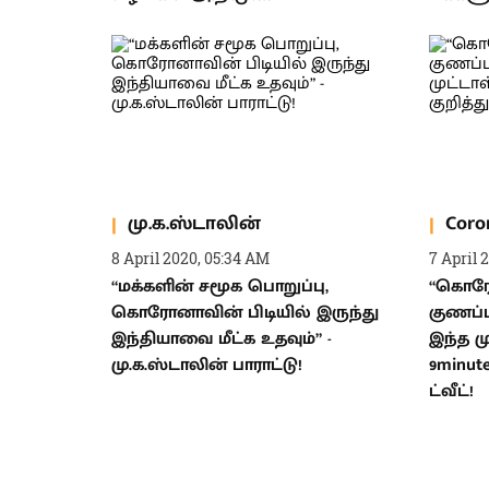
மு.க.ஸ்டாலின்
Coro
8 April 2020, 05:34 AM
7 April 
“மக்களின் சமூக பொறுப்பு,
“கொர
கொரோனாவின் பிடியில் இருந்து
குணப்ப
இந்தியாவை மீட்க உதவும்” -
இந்த ம
மு.க.ஸ்டாலின் பாராட்டு!
9minut
ட்வீட்!