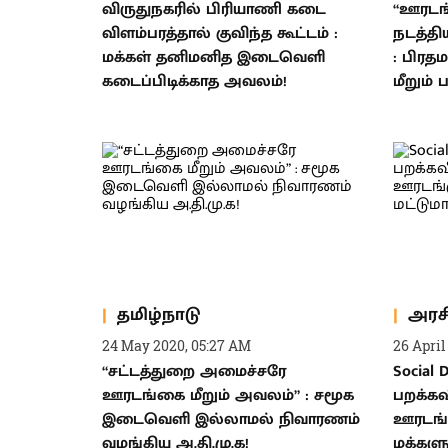
விருதுநகரில் பிரியாணி கடை
“ஊரடங
விளம்பரத்தால் குவிந்த கூட்டம் :
நடத்தி
மக்கள் தனிமனித இடைவெளி
: பிரத
கடைப்பிடிக்காத அவலம்!
மீறும் 
தமிழ்நாடு
அரச
24 May 2020, 05:27 AM
26 April
“சட்டத்துறை அமைச்சரே
Social 
ஊரடங்கை மீறும் அவலம்” : சமூக
பறக்கவ
இடைவெளி இல்லாமல் நிவாரணம்
ஊரடங்கு
வழங்கிய அ.தி.மு.க!
மக்களுக