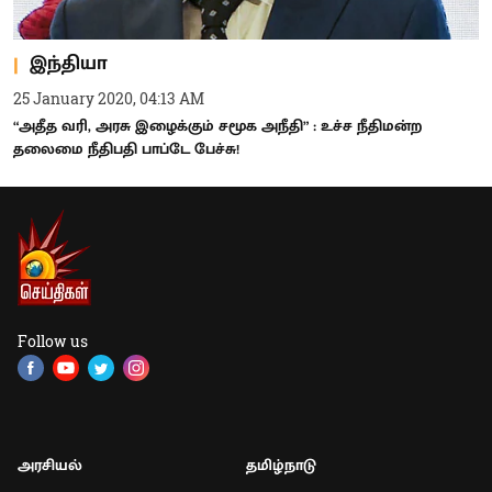
இந்தியா
25 January 2020, 04:13 AM
“அதீத வரி, அரசு இழைக்கும் சமூக அநீதி” : உச்ச நீதிமன்ற
தலைமை நீதிபதி பாப்டே பேச்சு!
Follow us
அரசியல்
தமிழ்நாடு