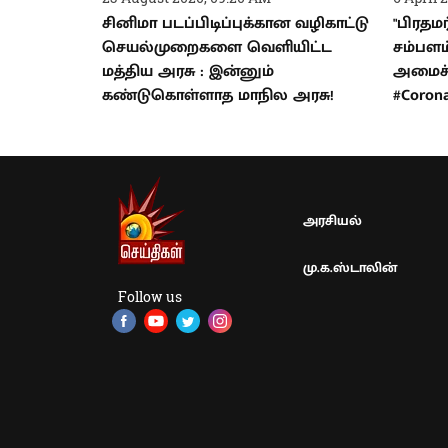
சினிமா படப்பிடிப்புக்கான வழிகாட்டு
"பிரதமர
செயல்முறைகளை வெளியிட்ட
சம்பளம்
மத்திய அரசு : இன்னும்
அமைச்ச
கண்டுகொள்ளாத மாநில அரசு!
#Coron
அரசியல்
மு.க.ஸ்டாலின்
Follow us