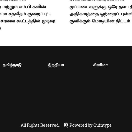
் மற்றும் எம்.பி-களின்
முப்படைகளுக்கு ஒரே தளபதி
 30 சதவீதம் குறைப்பு" -
அதிகாரத்தை ஒற்றைப் புள்ள
ரவை கூட்டத்தில் முடிவு!
குவிக்கும் மோடியின் திட்டம
a
தமிழ்நாடு
இந்தியா
சினிமா
All Rights Reserved.
Powered by Quintype