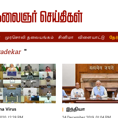
ா
முரசொலி தலையங்கம்
சினிமா
விளையாட்டு
தேர
"
vadekar
na Virus
இந்தியா
2020, 12:28 PM
24 December 2019, 01:04 PM