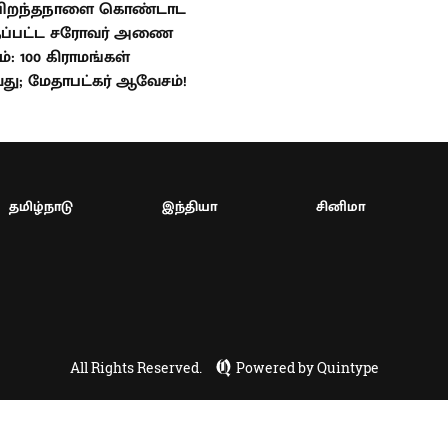
பிறந்தநாளை கொண்டாட
்தப்பட்ட சரோவர் அணை
டம்: 100 கிராமங்கள்
யது; மேதாபட்கர் ஆவேசம்!
தமிழ்நாடு
இந்தியா
சினிமா
All Rights Reserved.
Powered by Quintype