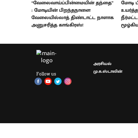
“வேலைவாய்ப்பின்மையின் தந்தை”
மோடி 
: மோடியின் பிறந்தநாளை
உயர்த
வேலையில்லாத் திண்டாட்ட நாளாக
நீர்மட்
அனுசரித்த காங்கிரஸ்!
மூழ்கி
அரசியல்
மு.க.ஸ்டாலின்
Follow us