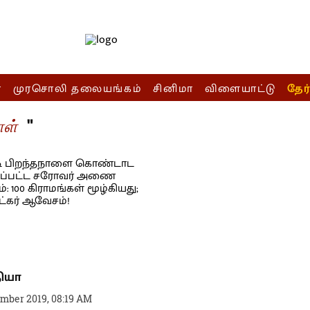
ா
முரசொலி தலையங்கம்
சினிமா
விளையாட்டு
தேர
"
ாள்
தியா
ember 2019, 08:19 AM