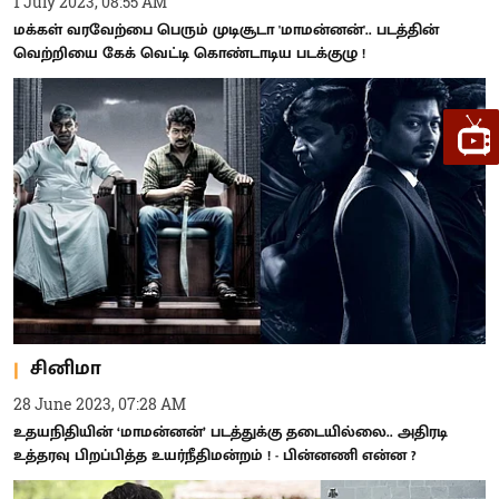
1 July 2023, 08:55 AM
மக்கள் வரவேற்பை பெரும் முடிசூடா 'மாமன்னன்'.. படத்தின்
வெற்றியை கேக் வெட்டி கொண்டாடிய படக்குழு !
சினிமா
28 June 2023, 07:28 AM
உதயநிதியின் ‘மாமன்னன்’ படத்துக்கு தடையில்லை.. அதிரடி
உத்தரவு பிறப்பித்த உயர்நீதிமன்றம் ! - பின்னணி என்ன ?