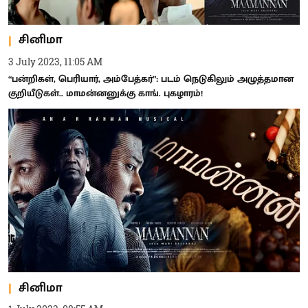
சினிமா
3 July 2023, 11:05 AM
“பன்றிகள், பெரியார், அம்பேத்கர்”: படம் நெடுகிலும் அழுத்தமான
குறியீடுகள்.. மாமன்னனுக்கு காங். புகழாரம்!
சினிமா