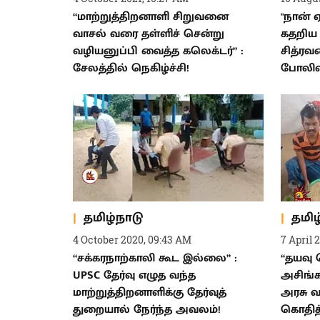
“மாற்றுத்திறனாளி சிறுவனை
"நான் 
வாசல் வரை தள்ளிச் சென்று
கதறிய 
வழியனுப்பி வைத்த கலெக்டர்” :
சித்ரவ
சேலத்தில் நெகிழ்ச்சி!
போலிஸ
தமிழ்நாடு
தமிழ
4 October 2020, 09:43 AM
7 April 
“சக்கரநாற்காலி கூட இல்லை” :
“தயவு
UPSC தேர்வு எழுத வந்த
அசிங்கப
மாற்றுத்திறனாளிக்கு தேர்வுத்
அரசு 
துறையால் நேர்ந்த அவலம்!
கொதித்