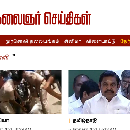
ா
முரசொலி தலையங்கம்
சினிமா
விளையாட்டு
தேர
"
ாளி
தியா
தமிழ்நாடு
t 2021, 10:39 AM
6 January 2021, 06:13 AM