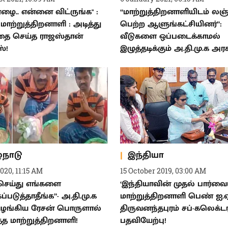
ஏழை.. என்னை விட்ருங்க" :
“மாற்றுத்திறனாளியிடம் லஞ்
மாற்றுத்திறனாளி : அடித்து
பெற்ற ஆளுங்கட்சியினர்”:
தை செய்த ராஜஸ்தான்
வீடுகளை ஒப்படைக்காமல்
்!
இழுத்தடிக்கும் அ.தி.மு.க அரச
்நாடு
இந்தியா
2020, 11:15 AM
15 October 2019, 03:00 AM
 செய்து எங்களை
‘இந்தியாவின் முதல் பார்வ
்படுத்தாதீங்க”- அ.தி.மு.க
மாற்றுத்திறனாளி பெண் ஐ.ஏ
வழங்கிய ரேசன் பொருளால்
திருவனந்தபுரம் சப்-கலெக்ட
த மாற்றுத்திறனாளி!
பதவியேற்பு!