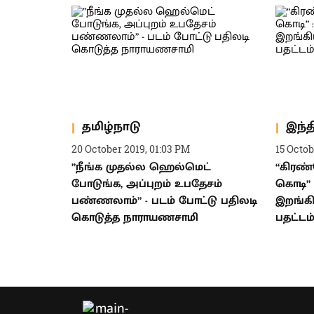
தமிழ்நாடு
இந்
20 October 2019, 01:03 PM
15 Octob
”நீங்க முதல்ல ஹெல்மெட்
“கிரண்ப
போடுங்க, அப்புறம் உபதேசம்
கொடி” 
பண்ணலாம்” - படம் போட்டு பதிலடி
இறங்கி
கொடுத்த நாராயணசாமி
பதட்டம்