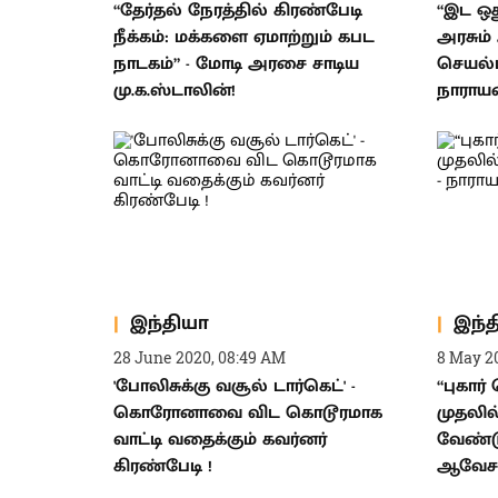
“தேர்தல் நேரத்தில் கிரண்பேடி
“இட ஒத
நீக்கம்: மக்களை ஏமாற்றும் கபட
அரசும்
நாடகம்” - மோடி அரசை சாடிய
செயல்
மு.க.ஸ்டாலின்!
நாராய
இந்தியா
இந்
28 June 2020, 08:49 AM
8 May 2
'போலிசுக்கு வசூல் டார்கெட்' -
“புகார
கொரோனாவை விட கொடூரமாக
முதலில்
வாட்டி வதைக்கும் கவர்னர்
வேண்ட
கிரண்பேடி !
ஆவேசம