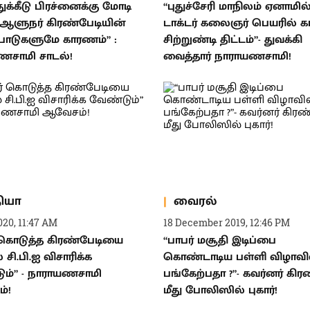
ுக்கீடு பிரச்னைக்கு மோடி
“புதுச்சேரி மாநிலம் ஏனாமில
 ஆளுநர் கிரண்பேடியின்
டாக்டர் கலைஞர் பெயரில்
பாடுகளுமே காரணம்” :
சிற்றுண்டி திட்டம்”- துவக்கி
ணசாமி சாடல்!
வைத்தார் நாராயணசாமி!
தியா
வைரல்
020, 11:47 AM
18 December 2019, 12:46 PM
் கொடுத்த கிரண்பேடியை
“பாபர் மசூதி இடிப்பை
 சி.பி.ஐ விசாரிக்க
கொண்டாடிய பள்ளி விழாவி
ும்” - நாராயணசாமி
பங்கேற்பதா ?”- கவர்னர் கிர
்!
மீது போலிஸில் புகார்!