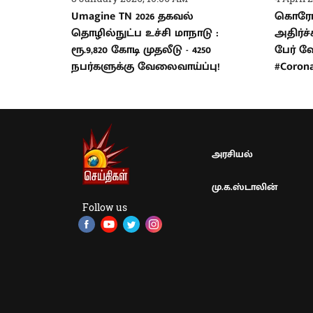
Umagine TN 2026 தகவல்
கொரோ
தொழில்நுட்ப உச்சி மாநாடு :
அதிர்ச்
ரூ.9,820 கோடி முதலீடு - 4250
பேர் வ
நபர்களுக்கு வேலைவாய்ப்பு!
#Coron
அரசியல்
மு.க.ஸ்டாலின்
Follow us