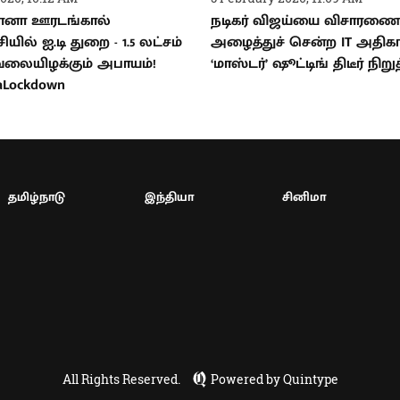
னா ஊரடங்கால்
நடிகர் விஜய்யை விசாரணைக
சியில் ஐ.டி துறை - 1.5 லட்சம்
அழைத்துச் சென்ற IT அதிகார
ேலையிழக்கும் அபாயம்!
‘மாஸ்டர்’ ஷூட்டிங் திடீர் நிறுத
aLockdown
தமிழ்நாடு
இந்தியா
சினிமா
All Rights Reserved.
Powered by Quintype