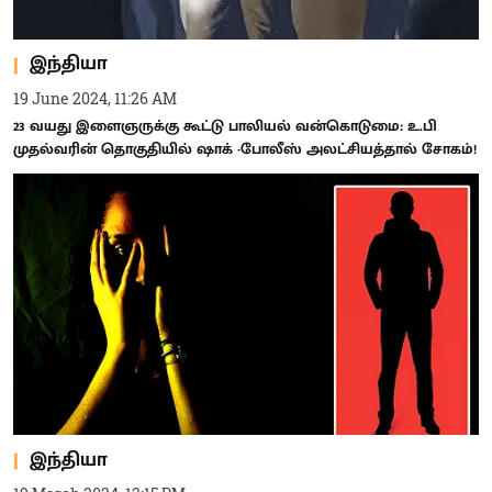
இந்தியா
19 June 2024, 11:26 AM
23 வயது இளைஞருக்கு கூட்டு பாலியல் வன்கொடுமை: உ.பி
முதல்வரின் தொகுதியில் ஷாக் -போலீஸ் அலட்சியத்தால் சோகம்!
இந்தியா