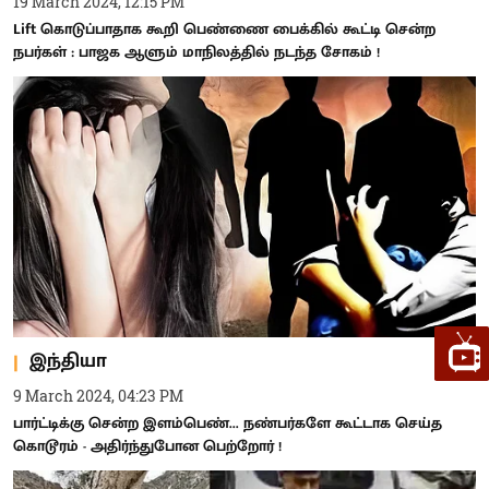
19 March 2024, 12:15 PM
Lift கொடுப்பாதாக கூறி பெண்ணை பைக்கில் கூட்டி சென்ற
நபர்கள் : பாஜக ஆளும் மாநிலத்தில் நடந்த சோகம் !
இந்தியா
9 March 2024, 04:23 PM
பார்ட்டிக்கு சென்ற இளம்பெண்... நண்பர்களே கூட்டாக செய்த
கொடூரம் - அதிர்ந்துபோன பெற்றோர் !