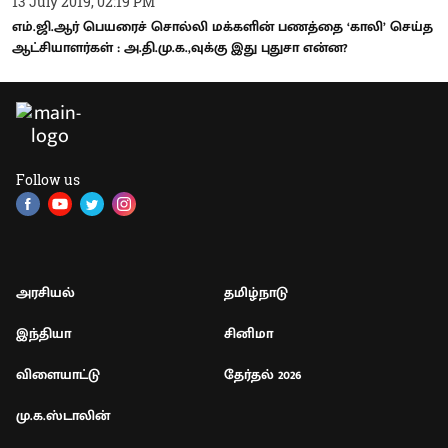
13 July 2019, 02:19 PM
எம்.ஜி.ஆர் பெயரைச் சொல்லி மக்களின் பணத்தை ‘காலி’ செய்த
ஆட்சியாளர்கள் : அ.தி.மு.க.,வுக்கு இது புதுசா என்ன?
Follow us
அரசியல்
தமிழ்நாடு
இந்தியா
சினிமா
விளையாட்டு
தேர்தல் 2026
மு.க.ஸ்டாலின்