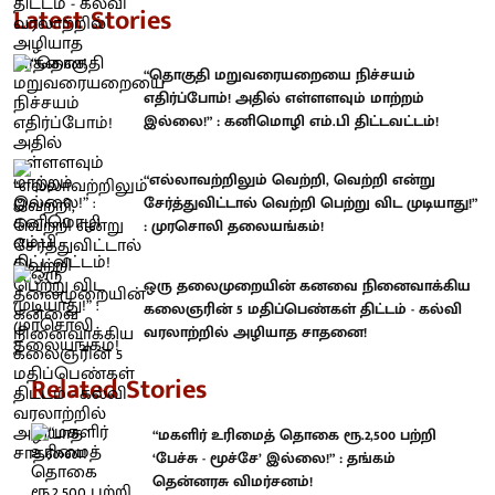
Latest Stories
“தொகுதி மறுவரையறையை நிச்சயம்
எதிர்ப்போம்! அதில் எள்ளளவும் மாற்றம்
இல்லை!” : கனிமொழி எம்.பி திட்டவட்டம்!
“எல்லாவற்றிலும் வெற்றி, வெற்றி என்று
சேர்த்துவிட்டால் வெற்றி பெற்று விட முடியாது!”
: முரசொலி தலையங்கம்!
ஒரு தலைமுறையின் கனவை நினைவாக்கிய
கலைஞரின் 5 மதிப்பெண்கள் திட்டம் - கல்வி
வரலாற்றில் அழியாத சாதனை!
Related Stories
“மகளிர் உரிமைத் தொகை ரூ.2,500 பற்றி
‘பேச்சு - மூச்சே’ இல்லை!” : தங்கம்
தென்னரசு விமர்சனம்!