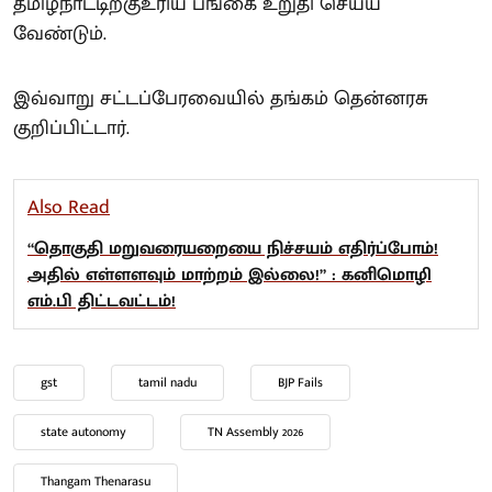
தமிழ்நாட்டிற்குஉரிய பங்கை உறுதி செய்ய
வேண்டும்.
இவ்வாறு சட்டப்பேரவையில் தங்கம் தென்னரசு
குறிப்பிட்டார்.
Also Read
“தொகுதி மறுவரையறையை நிச்சயம் எதிர்ப்போம்!
அதில் எள்ளளவும் மாற்றம் இல்லை!” : கனிமொழி
எம்.பி திட்டவட்டம்!
gst
tamil nadu
BJP Fails
state autonomy
TN Assembly 2026
Thangam Thenarasu