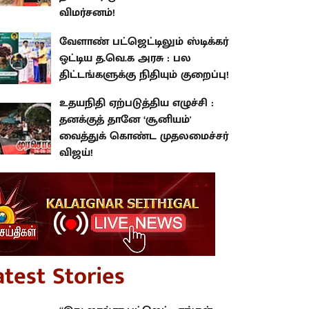
விமர்சனம்!
வேளாண் பட்ஜெட்டிலும் ஸ்டிக்கர்
ஒட்டிய த.வெ.க அரசு : பல
திட்டங்களுக்கு நிதியும் குறைப்பு!
உதயநிதி ஏற்படுத்திய எழுச்சி :
தனக்குத் தானே ‘சூனியம்'
வைத்துக் கொண்ட முதலமைச்சர்
விஜய்!
atest Stories