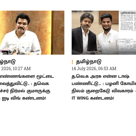
ழ்நாடு
தமிழ்நாடு
y 2026, 10:27 AM
14 July 2026, 06:53 AM
ி எண்ணங்களை மூட்டை
த.வெ.க அரசு என்ன டாஷ்
வைத்துவிட்டு.. : தவெக
பண்ணிட்டு... : பழனி கோயி
சர் நிர்மல் குமாருக்கு
நிலம் குறைகேடு விவகாரம் 
.க ஐடி விங் கண்டனம்!
IT WING கண்டனம்!