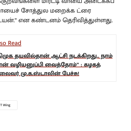
ேக்குறவங்களை மிரட்டி வாயை அடைக்கப்
க்காயைச் சோத்துல மறைக்க ட்ரை
ன்.” என கண்டனம் தெரிவித்துள்ளது.
lso Read
திமுக தயவில்தான் ஆட்சி நடக்கிறது.. நாம்
ான் வழியனுப்பி வைத்தோம்” : கழகத்
லைவர் மு.க.ஸ்டாலின் பேச்சு!
T Wing