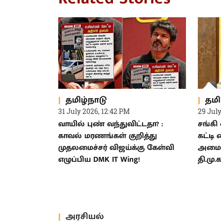
தமிழ்நாடு
தமி
31 July 2026, 12:42 PM
29 Jul
வாயில் புண் வந்துவிட்டதா? :
சங்க
காவல் மரணங்கள் குறித்து
கட்டி 
முதலமைச்சர் விஜய்க்கு கேள்வி
அமைச்
எழுப்பிய DMK IT Wing!
தி.மு
அரசியல்