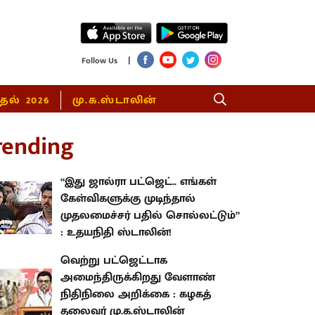
|
Follow Us
்தல் 2026
மு.க.ஸ்டாலின்
rending
“இது ஜால்ரா பட்ஜெட்.. எங்கள்
கேள்விகளுக்கு முடிந்தால்
முதலமைச்சர் பதில் சொல்லட்டும்”
: உதயநிதி ஸ்டாலின்!
வெற்று பட்ஜெட்டாக
அமைந்திருக்கிறது வேளாண்
நிதிநிலை அறிக்கை : கழகத்
தலைவர் மு.க.ஸ்டாலின்