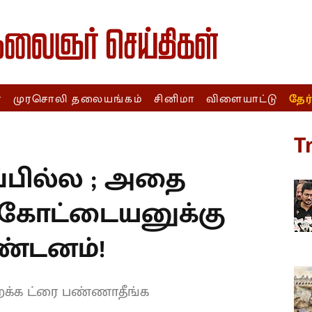
ா
முரசொலி தலையங்கம்
சினிமா
விளையாட்டு
தேர
T
ப்பில்ல ; அதை
செங்கோட்டையனுக்கு
கண்டனம்!
ைக்க ட்ரை பண்ணாதீங்க