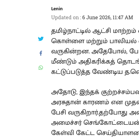
Lenin
Updated on
:
6 June 2026, 11:47 AM
தமிழ்நாட்டில் ஆட்சி மாற்றம
கொள்ளை மற்றும் பாலியல் 
வருகின்றன. அதேபோல், போ
மீண்டும் அதிகரிக்கத் தொடங
கட்டுப்படுத்த வேண்டிய த.வ
அதோடு, இந்தக் குற்றச்சம்ப
அரசுதான் காரணம் என முத
பேசி வருகிறார்.தற்போது அ
அமைச்சர் செங்கோட்டையன், ச
கேள்வி கேட்ட செய்தியாளர