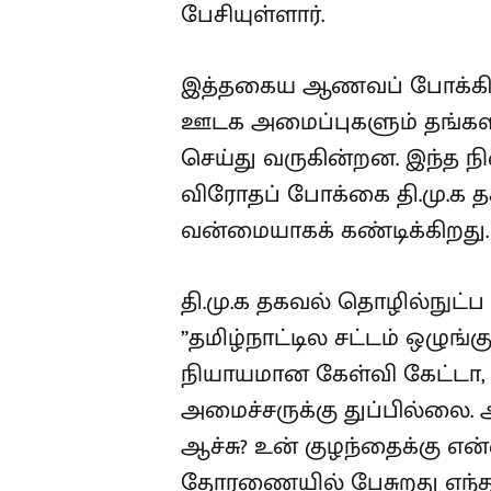
பேசியுள்ளார்.
இத்தகைய ஆணவப் போக்கிற்க
ஊடக அமைப்புகளும் தங்கள
செய்து வருகின்றன. இந்த நி
விரோதப் போக்கை தி.மு.க 
வன்மையாகக் கண்டிக்கிறது.
தி.மு.க தகவல் தொழில்நுட
”தமிழ்நாட்டில சட்டம் ஒழுங்
நியாயமான கேள்வி கேட்டா,
அமைச்சருக்கு துப்பில்லை. அ
ஆச்சு? உன் குழந்தைக்கு என்
தோரணையில் பேசுறது எந்த 