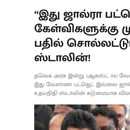
“இது ஜால்ரா பட்ஜ
கேள்விகளுக்கு மு
முதலமைச்சர் பதில
உதயநிதி ஸ்டாலின
தவெக அரசு இன்று (ஆகஸ்ட் 06) வே
நிலையில், இது வேளாண் பட்ஜெட் இல
தலைவர் உதயநிதி ஸ்டாலின் கடுமையா