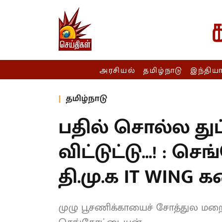
அரசியல்
தமிழ்நாடு
இந்திய
தமிழ்நாடு
பதில் சொல்ல து
விட்டுட்டு...! : 
தி.மு.க IT WING 
முழு பூசணிக்காயைச் சோத்துல மற