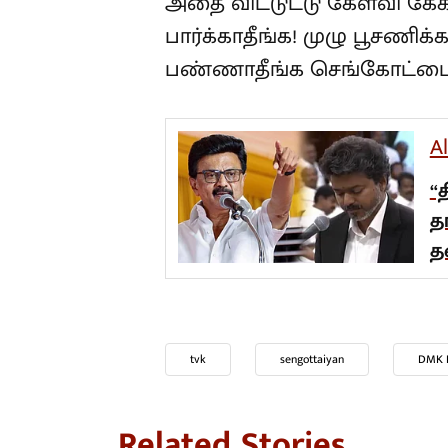
அதை விட்டுட்டு கேள்வி க
பார்க்காதீங்க! முழு பூசணி
பண்ணாதீங்க செங்கோட்டைய
A
“
த
த
tvk
sengottaiyan
DMK I
Related Stories