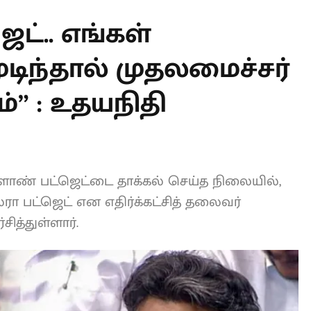
T
ெட்.. எங்கள்
டிந்தால்
் சொல்லட்டும்” :
்!
ளாண் பட்ஜெட்டை தாக்கல் செய்த
்லை ஜால்ரா பட்ஜெட் என எதிர்க்கட்சித்
க விமர்சித்துள்ளார்.