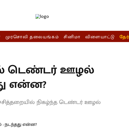
ா
முரசொலி தலையங்கம்
சினிமா
விளையாட்டு
தேர
T
ல் டெண்டர் ஊழல்
து என்ன?
்சித்தறையில் நிகழ்ந்த டெண்டர் ஊழல்