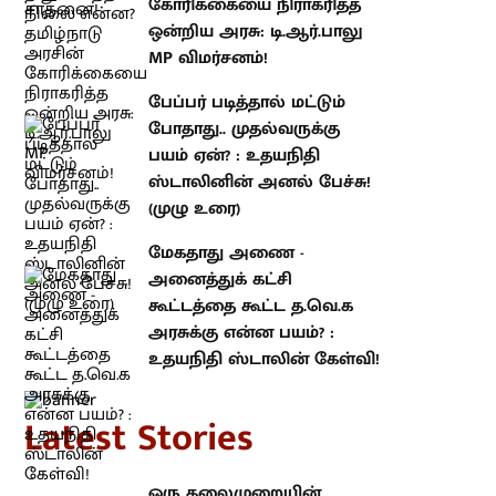
பேப்பர் படித்தால் மட்டும் போதாது..
முதல்வருக்கு பயம் ஏன்? : உதயநிதி
ஸ்டாலினின் அனல் பேச்சு! (முழு
உரை)
மேகதாது அணை - அனைத்துக்
கட்சி கூட்டத்தை கூட்ட த.வெ.க
அரசுக்கு என்ன பயம்? : உதயநிதி
ஸ்டாலின் கேள்வி!
atest Stories
ஒரு தலைமுறையின் கனவை
நினைவாக்கிய கலைஞரின் 5
மதிப்பெண்கள் திட்டம் - கல்வி
வரலாற்றில் அழியாத சாதனை!
HLL நிறுவனத்தின் நிலை என்ன?