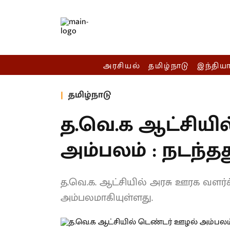
அரசியல்
தமிழ்நாடு
இந்திய
தமிழ்நாடு
த.வெ.க ஆட்சியி
அம்பலம் : நடந்த
த.வெ.க. ஆட்சியில் அரசு ஊரக வளர்ச
அம்பலமாகியுள்ளது.