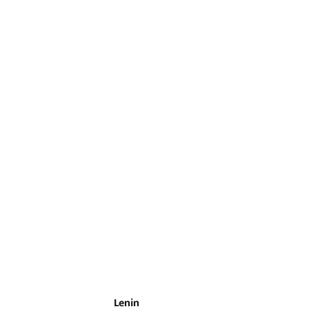
Lenin
Updated on
:
20 May 2026, 10:36 AM