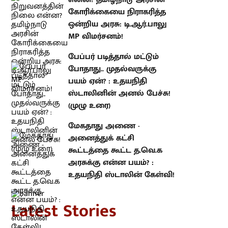
HLL நிறுவனத்தின் நிலை என்ன?
தமிழ்நாடு அரசின் கோரிக்கையை
நிராகரித்த ஒன்றிய அரசு:
டி.ஆர்.பாலு MP விமர்சனம்!
பேப்பர் படித்தால் மட்டும் போதாது..
முதல்வருக்கு பயம் ஏன்? : உதயநிதி
ஸ்டாலினின் அனல் பேச்சு! (முழு
உரை)
மேகதாது அணை - அனைத்துக்
கட்சி கூட்டத்தை கூட்ட த.வெ.க
அரசுக்கு என்ன பயம்? : உதயநிதி
ஸ்டாலின் கேள்வி!
atest Stories