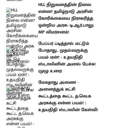
HLL நிறுவனத்தின் நிலை என்ன?
தமிழ்நாடு அரசின் கோரிக்கையை
நிராகரித்த ஒன்றிய அரசு:
டி.ஆர்.பாலு MP விமர்சனம்!
பேப்பர் படித்தால் மட்டும் போதாது..
முதல்வருக்கு பயம் ஏன்? : உதயநிதி
ஸ்டாலினின் அனல் பேச்சு! (முழு
உரை)
மேகதாது அணை - அனைத்துக்
கட்சி கூட்டத்தை கூட்ட த.வெ.க
அரசுக்கு என்ன பயம்? : உதயநிதி
ஸ்டாலின் கேள்வி!