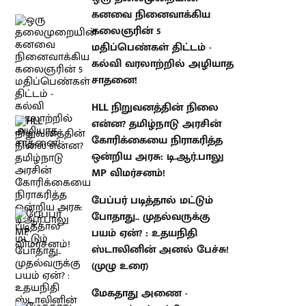
தமிழ்நாடு அரசின் கோரிக்கையை
நிராகரித்த ஒன்றிய அரசு:
டி.ஆர்.பாலு MP விமர்சனம்!
பேப்பர் படித்தால் மட்டும் போதாது..
முதல்வருக்கு பயம் ஏன்? : உதயநிதி
ஸ்டாலினின் அனல் பேச்சு! (முழு
உரை)
மேகதாது அணை - அனைத்துக்
கட்சி கூட்டத்தை கூட்ட த.வெ.க
அரசுக்கு என்ன பயம்? : உதயநிதி
ஸ்டாலின் கேள்வி!