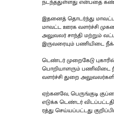
நடந்ததுள்ளது என்பதை கண்ட
இதனைத் தொடர்ந்து மாவட்ட 
காஞ்சிபுரம் மாவட்ட ஊரக வளர
வட்டார வளர்ச்சி அலுவலர் ச
கயல்விழி ஆகிய இருவரையும்
பிறப்பித்தார்.
டெண்டர் முறைகேடு புகாரில்
பொறியாளரும் பணிவிடை நீக
வளர்ச்சி துறை அலுவலர்களி
உள்ளது.
ஏற்கனவே, பெருங்குடி குப்பை