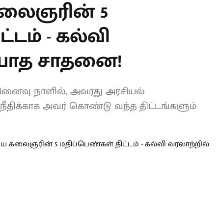
யின் கனவை
லைஞரின் 5
்டம் - கல்வி
ியாத சாதனை!
ினைவு நாளில், அவரது அரசியல்
நீதிக்காக அவர் கொண்டு வந்த
்படுகின்றன.
L