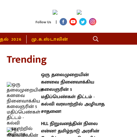
|
Follow Us
்தல் 2026
மு.க.ஸ்டாலின்
rending
ஒரு தலைமுறையின் கனவை
நினைவாக்கிய கலைஞரின் 5
மதிப்பெண்கள் திட்டம் - கல்வி
வரலாற்றில் அழியாத சாதனை!
HLL நிறுவனத்தின் நிலை என்ன?
தமிழ்நாடு அரசின் கோரிக்கையை
நிராகரித்த ஒன்றிய அரசு:
டி.ஆர்.பாலு MP விமர்சனம்!