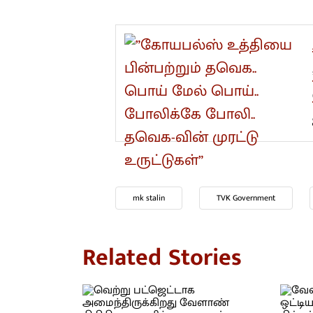
வாடகைக்கு எடுக்க டெண்டர்
அம்பலமானதால், ஒரே நாளில் ர
A
”
ப
த
mk stalin
TVK Government
Related Stories