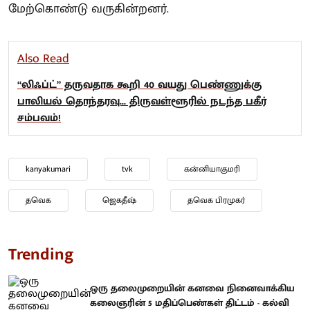
மேற்கொண்டு வருகின்றனர்.
Also Read
“லிஃப்ட்” தருவதாக கூறி 40 வயது பெண்ணுக்கு
பாலியல் தொந்தரவு... திருவள்ளூரில் நடந்த பகீர்
சம்பவம்!
kanyakumari
tvk
கன்னியாகுமரி
தவெக
ஜெகதீஷ்
தவெக பிரமுகர்
Trending
ஒரு தலைமுறையின் கனவை நினைவாக்கிய
கலைஞரின் 5 மதிப்பெண்கள் திட்டம் - கல்வி