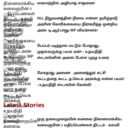
வரலாற்றில் அழியாத சாதனை!
HLL நிறுவனத்தின் நிலை என்ன? தமிழ்நாடு
அரசின் கோரிக்கையை நிராகரித்த ஒன்றிய
அரசு: டி.ஆர்.பாலு MP விமர்சனம்!
பேப்பர் படித்தால் மட்டும் போதாது..
முதல்வருக்கு பயம் ஏன்? : உதயநிதி
ஸ்டாலினின் அனல் பேச்சு! (முழு உரை)
மேகதாது அணை - அனைத்துக் கட்சி
கூட்டத்தை கூட்ட த.வெ.க அரசுக்கு என்ன பயம்?
: உதயநிதி ஸ்டாலின் கேள்வி!
Latest Stories
ஒரு தலைமுறையின் கனவை நினைவாக்கிய
கலைஞரின் 5 மதிப்பெண்கள் திட்டம் - கல்வி