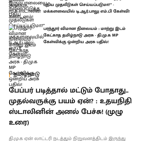
புதிய முதலீடுகள் செய்யப்படுமா?” -
மக்களவையில் டி.ஆர்.பாலு எம்.பி கேள்வி!
பரந்தூர் விமான நிலையம் : மாற்று இடம்
கேட்காத தமிழ்நாடு அரசு - தி.மு.க MP
கேள்விக்கு ஒன்றிய அரசு பதில்!
தமிழ்நாடு
பேப்பர் படித்தால் மட்டும் போதாது..
முதல்வருக்கு பயம் ஏன்? : உதயநிதி
ஸ்டாலினின் அனல் பேச்சு! (முழு
உரை)
தி.மு.க ஏன் லாட்டரி நடத்தும் நிறுவனத்திடம் இருந்து