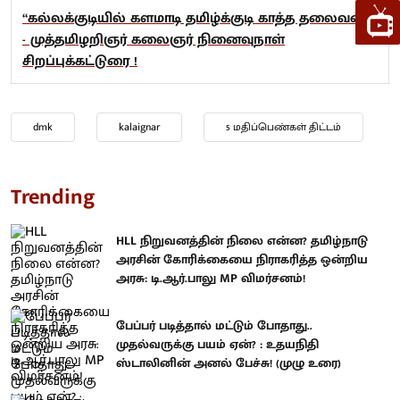
“கல்லக்குடியில் களமாடி தமிழ்க்குடி காத்த தலைவன்”
- முத்தமிழறிஞர் கலைஞர் நினைவுநாள்
சிறப்புக்கட்டுரை !
dmk
kalaignar
5 மதிப்பெண்கள் திட்டம்
Trending
HLL நிறுவனத்தின் நிலை என்ன? தமிழ்நாடு
அரசின் கோரிக்கையை நிராகரித்த ஒன்றிய
அரசு: டி.ஆர்.பாலு MP விமர்சனம்!
பேப்பர் படித்தால் மட்டும் போதாது..
முதல்வருக்கு பயம் ஏன்? : உதயநிதி
ஸ்டாலினின் அனல் பேச்சு! (முழு உரை)