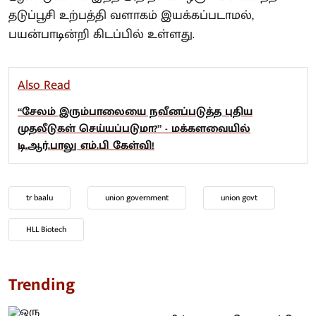
தடுப்பூசி உற்பத்தி வளாகம் இயக்கப்படாமல்,
பயன்பாடின்றி கிடப்பில் உள்ளது.
Also Read
“சேலம் இரும்பாலையை நவீனப்படுத்த புதிய
முதலீடுகள் செய்யப்படுமா?” - மக்களவையில்
டி.ஆர்.பாலு எம்.பி கேள்வி!
tr baalu
union government
union govt
HLL Biotech
Trending