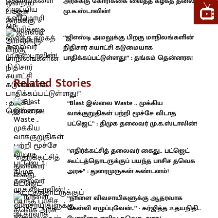
அரசுக்கு கோரிக்கை வைத்த கழகத் தலைவர்
மு.க.ஸ்டாலின்!
“ஜிஎஸ்டி அமலுக்கு பிறகு மாநிலங்களின்
நிதிசார் சுயாட்சி கடுமையாக
பாதிக்கப்பட்டுள்ளது!” : தங்கம் தென்னரசு!
Related Stories
“Blast இல்லை Waste .. முக்கிய
வாக்குறுதிகள் பற்றி மூச்சே விடாத
பட்ஜெட்” : திமுக தலைவர் மு.க.ஸ்டாலின்!
“எதிர்க்கட்சித் தலைவர் கைது.. பட்ஜெட்
கூட்டத்தொடருக்குப் பயந்த பாசிச தவெக
அரசு” : துரைமுருகன் கண்டனம்!
“நாளை விவசாயிகளுக்கு ஆதரவாக
கேள்வி எழுப்புவேன்..” - கர்ஜித்த உதயநிதி..