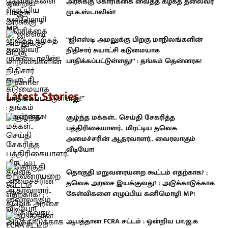
அரசுக்கு கோரிக்கை வைத்த கழகத் தலைவர்
மு.க.ஸ்டாலின்!
“ஜிஎஸ்டி அமலுக்கு பிறகு மாநிலங்களின்
நிதிசார் சுயாட்சி கடுமையாக
பாதிக்கப்பட்டுள்ளது!” : தங்கம் தென்னரசு!
Latest Stories
சூழ்ந்த மக்கள்.. செய்தி சேகரித்த
பத்திரிகையாளர்.. மிரட்டிய தவெக
அமைச்சரின் ஆதரவாளர்.. வைரலாகும்
வீடியோ!
தொகுதி மறுவரையறை கூட்டம் எதற்காக? ;
தவெக அரசை இயக்குவது? : அடுக்காடுக்காக
கேள்விகளை எழுப்பிய கனிமொழி MP!
ஆபத்தான FCRA சட்டம் : ஒன்றிய பா.ஜ.க