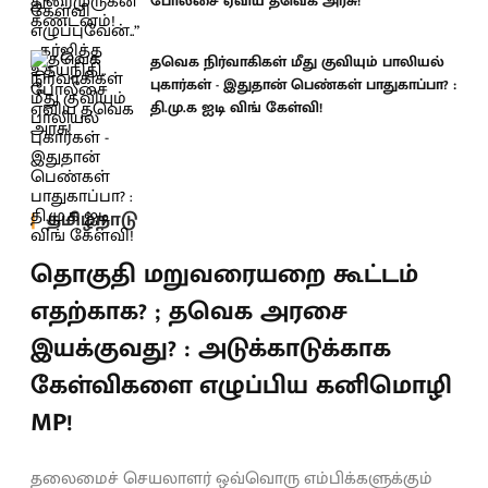
போலீசை ஏவிய தவெக அரசு!
தவெக நிர்வாகிகள் மீது குவியும் பாலியல்
புகார்கள் - இதுதான் பெண்கள் பாதுகாப்பா? :
தி.மு.க ஐடி விங் கேள்வி!
தமிழ்நாடு
தொகுதி மறுவரையறை கூட்டம்
எதற்காக? ; தவெக அரசை
இயக்குவது? : அடுக்காடுக்காக
கேள்விகளை எழுப்பிய கனிமொழி
MP!
தலைமைச் செயலாளர் ஒவ்வொரு எம்பிக்களுக்கும்