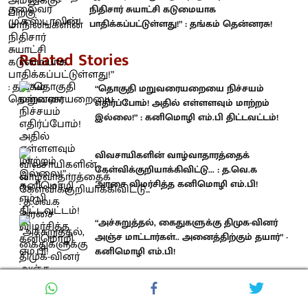
நிதிசார் சுயாட்சி கடுமையாக
பாதிக்கப்பட்டுள்ளது!” : தங்கம் தென்னரசு!
Related Stories
“தொகுதி மறுவரையறையை நிச்சயம்
எதிர்ப்போம்! அதில் எள்ளளவும் மாற்றம்
இல்லை!” : கனிமொழி எம்.பி திட்டவட்டம்!
விவசாயிகளின் வாழ்வாதாரத்தைக்
கேள்விக்குறியாக்கிவிட்டு... : த.வெ.க
அரசை விமர்சித்த கனிமொழி எம்.பி!
“அச்சுறுத்தல், கைதுகளுக்கு திமுக-வினர்
அஞ்ச மாட்டார்கள்.. அனைத்திற்கும் தயார்” -
கனிமொழி எம்.பி!
‘பொறுப்பேற்று’ செயல்பட த.வெ.க அரசு
மறுப்பதே, பிரச்சனைகள் அதிகரிக்கக்