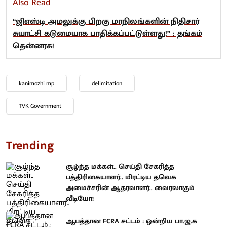
Also Read
“ஜிஎஸ்டி அமலுக்கு பிறகு மாநிலங்களின் நிதிசார்
சுயாட்சி கடுமையாக பாதிக்கப்பட்டுள்ளது!” : தங்கம்
தென்னரசு!
kanimozhi mp
delimitation
TVK Government
Trending
சூழ்ந்த மக்கள்.. செய்தி சேகரித்த
பத்திரிகையாளர்.. மிரட்டிய தவெக
அமைச்சரின் ஆதரவாளர்.. வைரலாகும்
வீடியோ!
ஆபத்தான FCRA சட்டம் : ஒன்றிய பா.ஜ.க