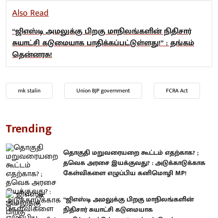
Also Read
“ஜிஎஸ்டி அமலுக்கு பிறகு மாநிலங்களின் நிதிசார்
சுயாட்சி கடுமையாக பாதிக்கப்பட்டுள்ளது!” : தங்கம்
தென்னரசு!
mk stalin
Union BJP government
FCRA Act
Trending
தொகுதி மறுவரையறை கூட்டம் எதற்காக? ;
தவெக அரசை இயக்குவது? : அடுக்காடுக்காக
கேள்விகளை எழுப்பிய கனிமொழி MP!
“ஜிஎஸ்டி அமலுக்கு பிறகு மாநிலங்களின்
நிதிசார் சுயாட்சி கடுமையாக