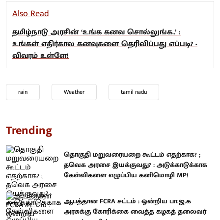
Also Read
தமிழ்நாடு அரசின் ‘உங்க கனவ சொல்லுங்க..’ :
உங்கள் எதிர்கால கனவுகளை தெரிவிப்பது எப்படி? -
விவரம் உள்ளே!
rain
Weather
tamil nadu
Trending
தொகுதி மறுவரையறை கூட்டம் எதற்காக? ;
தவெக அரசை இயக்குவது? : அடுக்காடுக்காக
கேள்விகளை எழுப்பிய கனிமொழி MP!
ஆபத்தான FCRA சட்டம் : ஒன்றிய பா.ஜ.க
அரசுக்கு கோரிக்கை வைத்த கழகத் தலைவர்