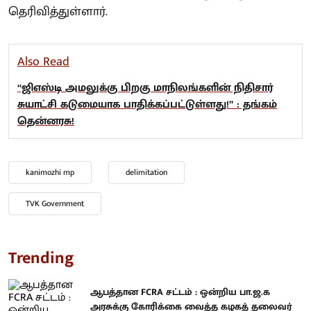
தெரிவித்துள்ளார்.
Also Read
“ஜிஎஸ்டி அமலுக்கு பிறகு மாநிலங்களின் நிதிசார்
சுயாட்சி கடுமையாக பாதிக்கப்பட்டுள்ளது!” : தங்கம்
தென்னரசு!
kanimozhi mp
delimitation
TVK Government
Trending
ஆபத்தான FCRA சட்டம் : ஒன்றிய பா.ஜ.க
அரசுக்கு கோரிக்கை வைத்த கழகத் தலைவர்