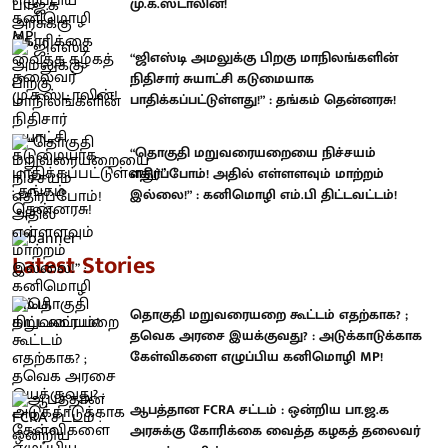
மு.க.ஸ்டாலின்!
“ஜிஎஸ்டி அமலுக்கு பிறகு மாநிலங்களின்
நிதிசார் சுயாட்சி கடுமையாக
பாதிக்கப்பட்டுள்ளது!” : தங்கம் தென்னரசு!
“தொகுதி மறுவரையறையை நிச்சயம்
எதிர்ப்போம்! அதில் எள்ளளவும் மாற்றம்
இல்லை!” : கனிமொழி எம்.பி திட்டவட்டம்!
Latest Stories
தொகுதி மறுவரையறை கூட்டம் எதற்காக? ;
தவெக அரசை இயக்குவது? : அடுக்காடுக்காக
கேள்விகளை எழுப்பிய கனிமொழி MP!
ஆபத்தான FCRA சட்டம் : ஒன்றிய பா.ஜ.க
அரசுக்கு கோரிக்கை வைத்த கழகத் தலைவர்