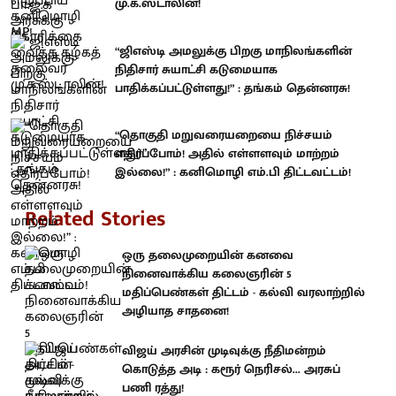
மு.க.ஸ்டாலின்!
“ஜிஎஸ்டி அமலுக்கு பிறகு மாநிலங்களின்
நிதிசார் சுயாட்சி கடுமையாக
பாதிக்கப்பட்டுள்ளது!” : தங்கம் தென்னரசு!
“தொகுதி மறுவரையறையை நிச்சயம்
எதிர்ப்போம்! அதில் எள்ளளவும் மாற்றம்
இல்லை!” : கனிமொழி எம்.பி திட்டவட்டம்!
Related Stories
ஒரு தலைமுறையின் கனவை
நினைவாக்கிய கலைஞரின் 5
மதிப்பெண்கள் திட்டம் - கல்வி வரலாற்றில்
அழியாத சாதனை!
விஜய் அரசின் முடிவுக்கு நீதிமன்றம்
கொடுத்த அடி : கரூர் நெரிசல்... அரசுப்
பணி ரத்து!