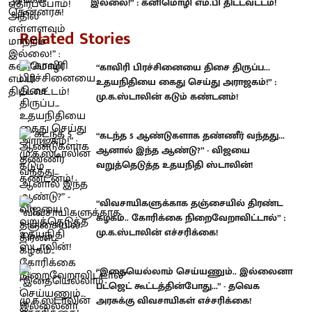
இல்லை!” : கனிமொழி எம்.பி திட்டவட்டம்!
Related Stories
“காவிரி பிரச்சினையை திசை திருப்ப...
உதயநிதியை கைது செய்து அராஜகம்!” :
மு.க.ஸ்டாலின் கடும் கண்டனம்!
“கடந்த 5 ஆண்டுகளாக தண்ணீர் வந்தது...
ஆனால் இந்த ஆண்டு?” - விஜயை
வறுத்தெடுத்த உதயநிதி ஸ்டாலின்!
“விவசாயிகளுக்காக தஞ்சையில் திரண்ட
கழகம்.. கோரிக்கை நிறைவேறாவிட்டால்” :
மு.க.ஸ்டாலின் எச்சரிக்கை!
“இதையெல்லாம் செய்யணும்.. இல்லைனா
பட்ஜெட் கூட்டத்தின்போது...” - தவெக
அரசுக்கு விவசாயிகள் எச்சரிக்கை!