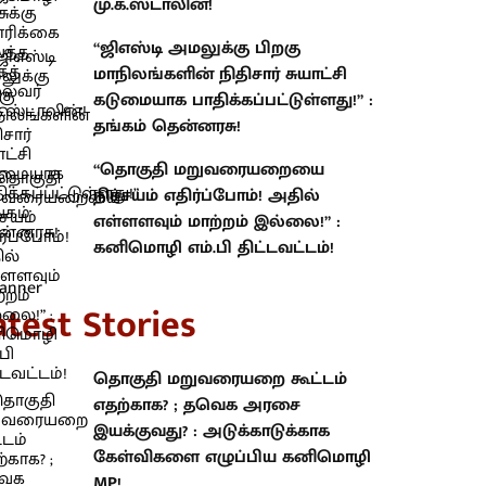
மு.க.ஸ்டாலின்!
“ஜிஎஸ்டி அமலுக்கு பிறகு
மாநிலங்களின் நிதிசார் சுயாட்சி
கடுமையாக பாதிக்கப்பட்டுள்ளது!” :
தங்கம் தென்னரசு!
“தொகுதி மறுவரையறையை
நிச்சயம் எதிர்ப்போம்! அதில்
எள்ளளவும் மாற்றம் இல்லை!” :
கனிமொழி எம்.பி திட்டவட்டம்!
atest Stories
தொகுதி மறுவரையறை கூட்டம்
எதற்காக? ; தவெக அரசை
இயக்குவது? : அடுக்காடுக்காக
கேள்விகளை எழுப்பிய கனிமொழி
MP!