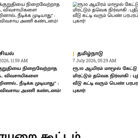
சியல்
தமிழ்நாடு
2026, 11:59 AM
7 July 2026, 05:29 AM
குறுதியை நிறைவேற்றாத
ரூ.50 ஆயிரம் மாமூல் கேட்டு
.. விவசாயிகளை
மிரட்டும் தவெக நிர்வாகி : ப
ினால்.. நீடிக்க முடியாது” :
வீடு கட்டி வரும் பெண் பரபரப
க விவசாய அணி கண்டனம்!
புகார்!
T
யறை கூட்டம்