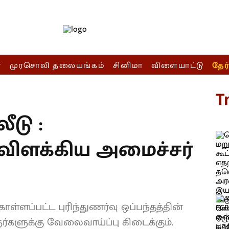
ா
முரசொலி தலையங்கம்
சினிமா
விளையாட்டு
தேர
T
ீடு :
விளக்கிய அமைச்சர்
்ளப்பட்ட புரிந்துணர்வு ஒப்பந்தத்தின்
்களுக்கு வேலைவாய்ப்பு கிடைக்கும்.