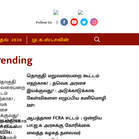
|
Follow Us
்தல் 2026
மு.க.ஸ்டாலின்
rending
தொகுதி மறுவரையறை கூட்டம்
எதற்காக? ; தவெக அரசை
இயக்குவது? : அடுக்காடுக்காக
கேள்விகளை எழுப்பிய கனிமொழி
MP!
ஆபத்தான FCRA சட்டம் : ஒன்றிய
பா.ஜ.க அரசுக்கு கோரிக்கை
வைத்த கழகத் தலைவர்