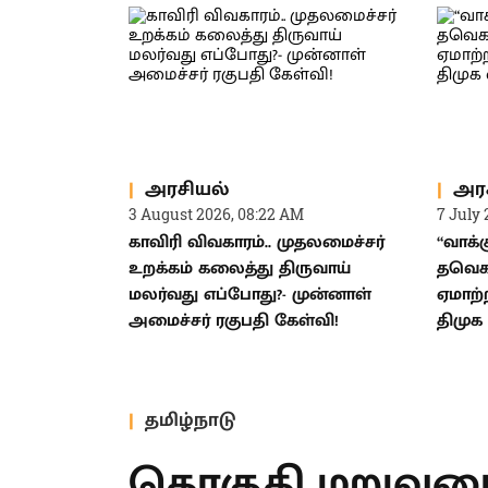
அரசியல்
அர
3 August 2026, 08:22 AM
7 July 
காவிரி விவகாரம்.. முதலமைச்சர்
“வாக்
உறக்கம் கலைத்து திருவாய்
தவெக
மலர்வது எப்போது?- முன்னாள்
ஏமாற்ற
அமைச்சர் ரகுபதி கேள்வி!
திமு
தமிழ்நாடு
தொகுதி மறுவரை