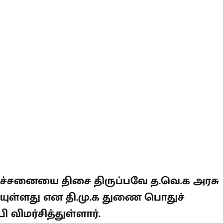
ிரச்சனையை திசை திருப்பவே த.வெ.க
ை கூட்டியுள்ளது என தி.மு.க துணை
எம்.பி விமர்சித்துள்ளார்.