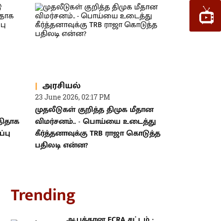
அரசியல்
23 June 2026, 02:17 PM
முதலீடுகள் குறித்த திமுக மீதான
ுதிதாக
விமர்சனம்.. - பொய்யை உடைத்து
்பு
கீர்த்தனாவுக்கு TRB ராஜா கொடுத்த
பதிலடி என்ன?
rending
ஆபத்தான FCRA சட்டம் : ஒன்றிய