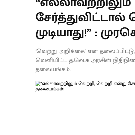
“எல்லாவற்றிலும்
என்று சேர்த்துவி
பெற்று விட முடிய
தலையங்கம்!
‘வெற்று அறிக்கை’ என தலைப்பிட்டு, 
பூசி வெளியிட்ட த.வெ.க அரசின் ந
தலையங்கம்.