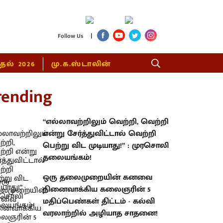
|
Follow Us
்தல் 2026
மு.க.ஸ்டாலின்
rending
“எல்லாவற்றிலும் வெற்றி, வெற்றி
என்று சேர்த்துவிட்டால் வெற்றி
பெற்று விட முடியாது!” : முரசொலி
தலையங்கம்!
ஒரு தலைமுறையின் கனவை
நினைவாக்கிய கலைஞரின் 5
மதிப்பெண்கள் திட்டம் - கல்வி
வரலாற்றில் அழியாத சாதனை!