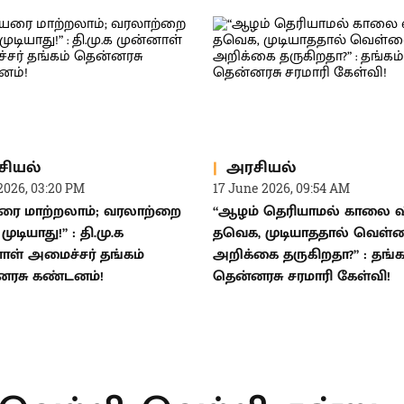
சியல்
அரசியல்
2026, 03:20 PM
17 June 2026, 09:54 AM
ரை மாற்றலாம்; வரலாற்றை
“ஆழம் தெரியாமல் காலை வ
முடியாது!” : தி.மு.க
தவெக, முடியாததால் வெள்
ாள் அமைச்சர் தங்கம்
அறிக்கை தருகிறதா?” : தங்க
னரசு கண்டனம்!
தென்னரசு சரமாரி கேள்வி!
T