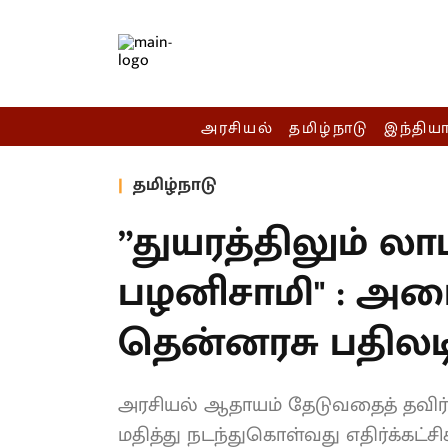
அரசியல்
தமிழ்நாடு
இந்திய
தமிழ்நாடு
”துயரத்திலும் லாப
பழனிசாமி" : அமை
தென்னரசு பதிலடி
அரசியல் ஆதாயம் தேடுவதைத் தவிர்த
மதித்து நடந்துகொள்வது எதிர்க்கட