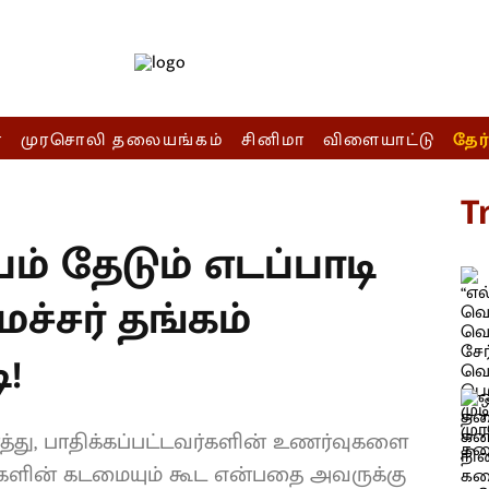
ா
முரசொலி தலையங்கம்
சினிமா
விளையாட்டு
தேர
T
ம் தேடும் எடப்பாடி
ச்சர் தங்கம்
!
்து, பாதிக்கப்பட்டவர்களின் உணர்வுகளை
்சிகளின் கடமையும் கூட என்பதை அவருக்கு