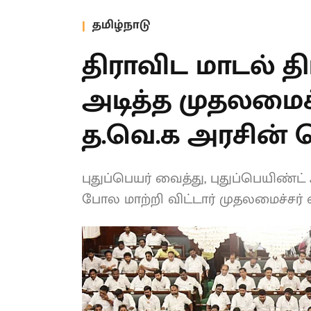
தமிழ்நாடு
திராவிட மாடல் த
அடித்த முதலமைச்
த.வெ.க அரசின்
புதுப்பெயர் வைத்து, புதுப்பெயிண்ட
கட்டியது போல மாற்றி விட்டார் மு
இது?