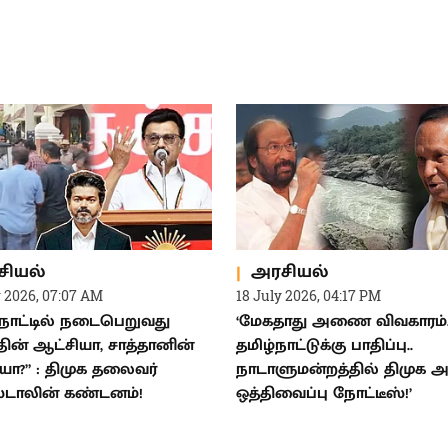
சியல்
அரசியல்
y 2026, 07:07 AM
18 July 2026, 04:17 PM
்நாட்டில் நடைபெறுவது
‘மேகதாது அணை விவகாரம்.
்தின் ஆட்சியா, சாத்தானின்
தமிழ்நாட்டுக்கு பாதிப்பு..
யா?” : திமுக தலைவர்
நாடாளுமன்றத்தில் திமுக
ஸ்டாலின் கண்டனம்!
ஒத்திவைப்பு நோட்டீஸ்!’