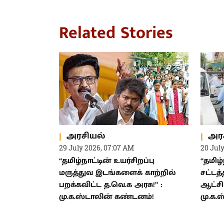
Related Stories
அரசியல்
அர
29 July 2026, 07:07 AM
20 Jul
“தமிழ்நாட்டின் உயர்சிறப்பு
“தமிழ
மருத்துவ இடங்களைக் காற்றில்
சட்டத
பறக்கவிட்ட த.வெ.க அரசு!” :
ஆட்சி
மு.க.ஸ்டாலின் கண்டனம்!
மு.க.