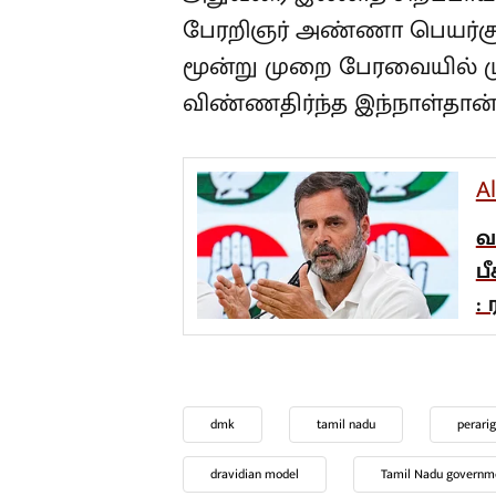
பேரறிஞர் அண்ணா பெயர்சூட்ட
மூன்று முறை பேரவையில் 
விண்ணதிர்ந்த இந்நாள்தான்”
A
வ
ப
: 
dmk
tamil nadu
perari
dravidian model
Tamil Nadu governm