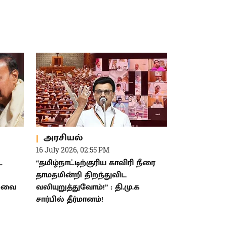
அரசியல்
16 July 2026, 02:55 PM
.
“தமிழ்நாட்டிற்குரிய காவிரி நீரை
தாமதமின்றி திறந்துவிட
 அவை
வலியுறுத்துவோம்!” : தி.மு.க
சார்பில் தீர்மானம்!