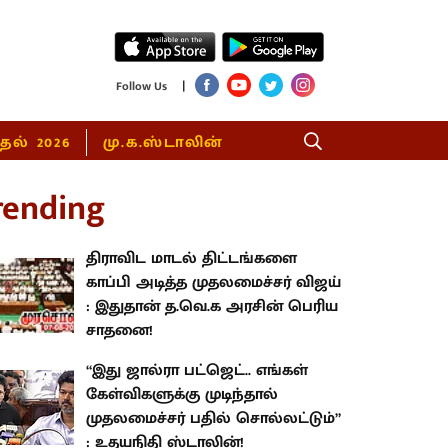
|
Follow Us
்தல் 2026
மு.க.ஸ்டாலின்
rending
திராவிட மாடல் திட்டங்களை
காப்பி அடித்த முதலமைச்சர் விஜய்
: இதுதான் த.வெ.க அரசின் பெரிய
சாதனை!
“இது ஜால்ரா பட்ஜெட்.. எங்கள்
கேள்விகளுக்கு முடிந்தால்
முதலமைச்சர் பதில் சொல்லட்டும்”
: உதயநிதி ஸ்டாலின்!