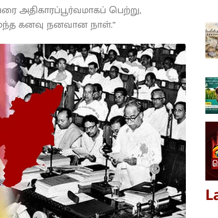
ரை அதிகாரப்பூர்வமாகப் பெற்று,
மந்த கனவு நனவான நாள்.”
L