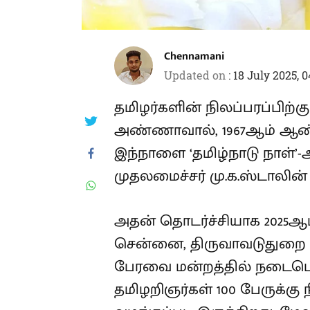
Chennamani
Updated on
:
18 July 2025, 
தமிழர்களின் நிலப்பரப்பிற்க
அண்ணாவால், 1967ஆம் ஆண்ட
இந்நாளை ‘தமிழ்நாடு நாள்’
முதலமைச்சர் மு.க.ஸ்டாலி
அதன் தொடர்ச்சியாக 2025ஆம
சென்னை, திருவாவடுதுறை டி.
பேரவை மன்றத்தில் நடைபெற
தமிழறிஞர்கள் 100 பேருக்கு