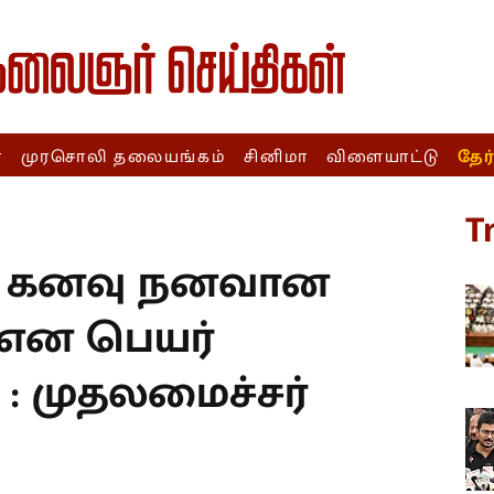
ா
முரசொலி தலையங்கம்
சினிமா
விளையாட்டு
தேர
T
்த கனவு நனவான
’ என பெயர்
” : முதலமைச்சர்