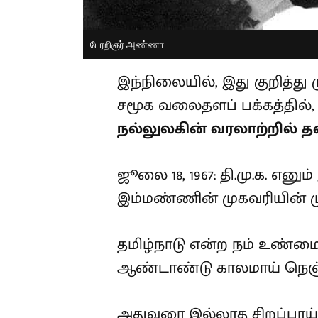
பேரறிஞர் அண்ணா
இந்நிலையில், இது குறித்து
சமூக வலைதளப் பக்கத்தில், 
நல்லுலகின் வரலாற்றில் தன
ஜூலை 18, 1967: தி.மு.க. எனு
இம்மண்ணின் முகவரியின் மு
தமிழ்நாடு என்ற நம் உண்மை
ஆண்டாண்டு காலமாய் நெஞ்ச
அதுவரை இல்லாத சிறப்பாய்த