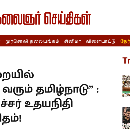
ா
முரசொலி தலையங்கம்
சினிமா
விளையாட்டு
தேர
T
ையில்
ும் தமிழ்நாடு” :
சர் உதயநிதி
தம்!