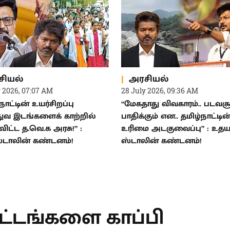
சியல்
அரசியல்
y 2026, 07:07 AM
28 July 2026, 09:36 AM
நாட்டின் உயர்சிறப்பு
“மேகதாது விவகாரம்.. படவச
துவ இடங்களைக் காற்றில்
பாதிக்கும் என.. தமிழ்நாட்டின
விட்ட த.வெ.க அரசு!” :
உரிமை அடகுவைப்பு” : உதய
ஸ்டாலின் கண்டனம்!
ஸ்டாலின் கண்டனம்!
T
ிட்டங்களை காப்பி