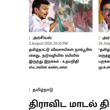
அரசியல்
அர
2 August 2026, 03:10 PM
29 Jul
தமிழ்நாட்டு விவசாயிகள் நாக்பூரில்
“தமிழ்
கைது.. நடுவழியில் ரயிலில்
மருத்
இருந்து இறக்கம் : உதயநிதி
பறக்க
ஸ்டாலின் கண்டனம்!
மு.க.
தமிழ்நாடு
திராவிட மாடல் த