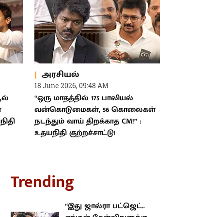
அரசியல்
18 June 2026, 09:48 AM
ூல்
“ஒரு மாதத்தில் 175 பாலியல்
்
வன்கொடுமைகள், 56 கொலைகள்
நிதி
நடந்தும் வாய் திறக்காத CM!” :
உதயநிதி குற்றச்சாட்டு!
rending
“இது ஜால்ரா பட்ஜெட்.. எங்கள்