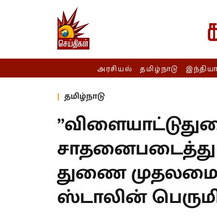
அரசியல்
தமிழ்நாடு
இந்திய
தமிழ்நாடு
”விளையாட்டுதுற
சாதனைபடைத்து வர
துணை முதலமைச்
ஸ்டாலின் பெருமி