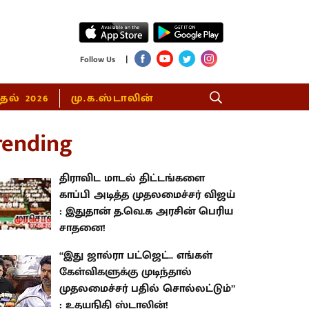
|
Follow Us
்தல் 2026
மு.க.ஸ்டாலின்
rending
திராவிட மாடல் திட்டங்களை
காப்பி அடித்த முதலமைச்சர் விஜய்
: இதுதான் த.வெ.க அரசின் பெரிய
சாதனை!
“இது ஜால்ரா பட்ஜெட்.. எங்கள்
கேள்விகளுக்கு முடிந்தால்
முதலமைச்சர் பதில் சொல்லட்டும்”
: உதயநிதி ஸ்டாலின்!