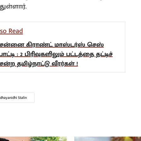
ுள்ளார்.
lso Read
ென்னை கிராண்ட் மாஸ்டர்ஸ் செஸ்
ோட்டி : 2 பிரிவுகளிலும் பட்டத்தை தட்டிச்
ென்ற தமிழ்நாட்டு வீரர்கள் !
dhayanidhi Stalin