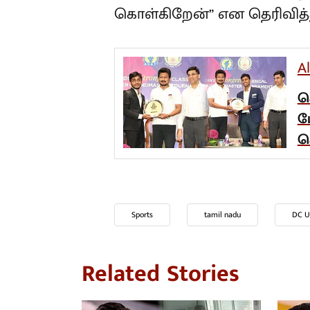
கொள்கிறேன்” என தெரிவித்த
A
ச
ப
ச
Sports
tamil nadu
DC U
Related Stories