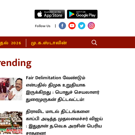
|
Follow Us
்தல் 2026
மு.க.ஸ்டாலின்
rending
Fair Delimitation வேண்டும்
என்பதில் திமுக உறுதியாக
இருக்கிறது : பொதுச் செயலாளர்
துரைமுருகன் திட்டவட்டம்!
திராவிட மாடல் திட்டங்களை
காப்பி அடித்த முதலமைச்சர் விஜய்
: இதுதான் த.வெ.க அரசின் பெரிய
சாதனை!