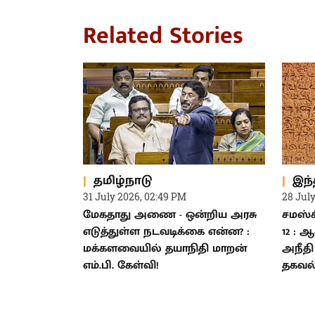
Related Stories
தமிழ்நாடு
இந்
31 July 2026, 02:49 PM
28 Jul
மேகதாது அணை - ஒன்றிய அரசு
சமஸ்கி
எடுத்துள்ள நடவடிக்கை என்ன? :
12 : 
மக்களவையில் தயாநிதி மாறன்
அநீதி
எம்.பி. கேள்வி!
தகவல்