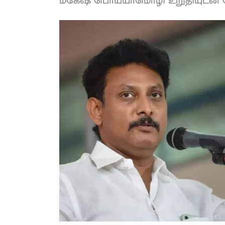
மகேஷ் பொய்யாமொழி உறுதியுடன் தெ