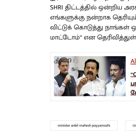
SHRI திட்டத்தில் ஒன்றிய அ
எங்களுக்கு நன்றாக தெரியு
விட்டுக் கொடுத்து நாங்கள
மாட்டோம்” என தெரிவித்துள்
A
“
ப
ப
minister anbil mahesh poyyamozhi
Un