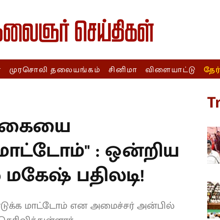
ா
முரசொலி தலையங்கம்
சினிமா
விளையாட்டு
தேர
T
ள்கையை
மாட்டோம்" : ஒன்றிய
் மகேஷ் பதிலடி!
ுக்க மாட்டோம் என அமைச்சர் அன்பில்