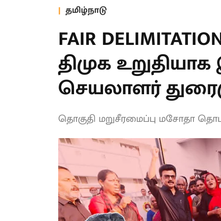
தமிழ்நாடு
FAIR DELIMITATIO
என்பதில் திமுக 
இருக்கிறது : பொ
துரைமுருகன் திட்
தொகுதி மறுசீரமைப்பு மசோதா தொடர்
முடியாது!