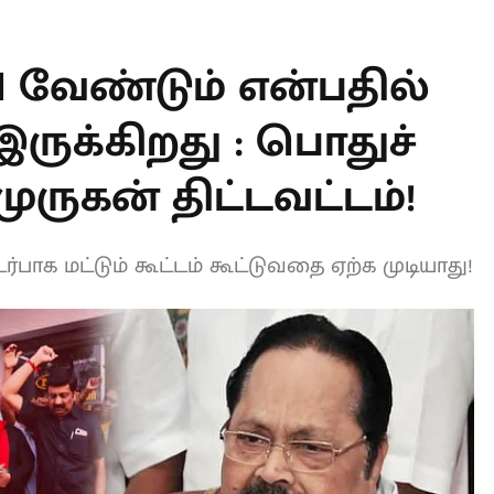
T
N வேண்டும்
உறுதியாக
துச் செயலாளர்
டவட்டம்!
பாக மட்டும் கூட்டம் கூட்டுவதை ஏற்க