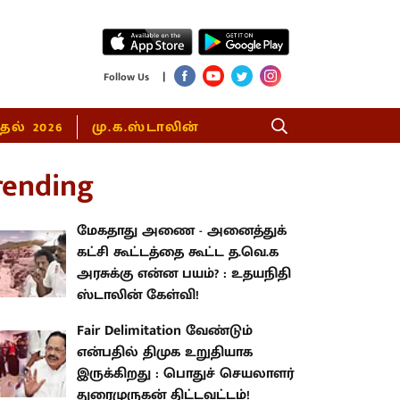
|
Follow Us
்தல் 2026
மு.க.ஸ்டாலின்
rending
மேகதாது அணை - அனைத்துக்
கட்சி கூட்டத்தை கூட்ட த.வெ.க
அரசுக்கு என்ன பயம்? : உதயநிதி
ஸ்டாலின் கேள்வி!
Fair Delimitation வேண்டும்
என்பதில் திமுக உறுதியாக
இருக்கிறது : பொதுச் செயலாளர்
துரைமுருகன் திட்டவட்டம்!