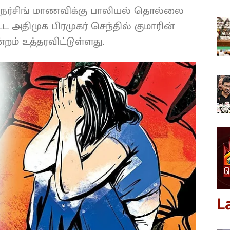
ன நர்சிங் மாணவிக்கு பாலியல் தொல்லை
 அதிமுக பிரமுகர் செந்தில் குமாரின்
றம் உத்தரவிட்டுள்ளது.
L