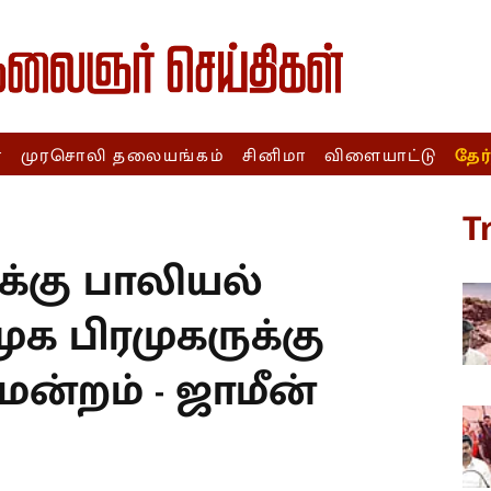
ா
முரசொலி தலையங்கம்
சினிமா
விளையாட்டு
தேர
T
்கு பாலியல்
க பிரமுகருக்கு
மன்றம் - ஜாமீன்