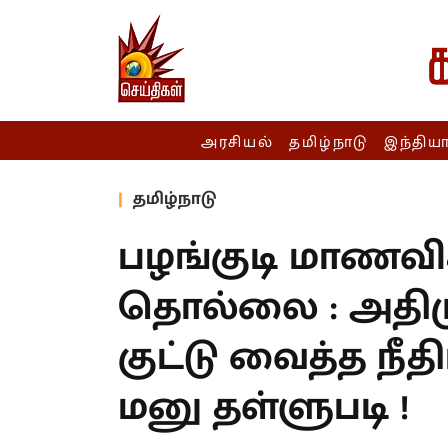
அரசியல்
தமிழ்நாடு
இந்திய
தமிழ்நாடு
பழங்குடி மாணவிக
தொல்லை : அதிமு
குட்டு வைத்த நீதி
மனு தள்ளுபடி !