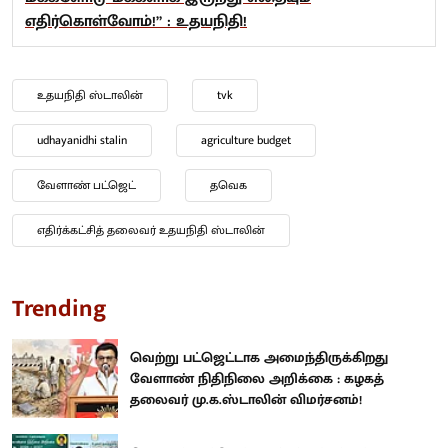
எதிர்கொள்வோம்!” : உதயநிதி!
உதயநிதி ஸ்டாலின்
tvk
udhayanidhi stalin
agriculture budget
வேளாண் பட்ஜெட்
தவெக
எதிர்க்கட்சித் தலைவர் உதயநிதி ஸ்டாலின்
Trending
வெற்று பட்ஜெட்டாக அமைந்திருக்கிறது
வேளாண் நிதிநிலை அறிக்கை : கழகத்
தலைவர் மு.க.ஸ்டாலின் விமர்சனம்!