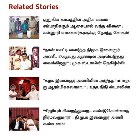
Related Stories
குறுகிய காலத்தில் அதிக பணம்
சம்பாதிக்கும் ஆசையால் வந்த வினை :
கல்லூரி மாணவர்களுக்கு நேர்ந்த சோகம்!
“நான் ஊட்டி வளர்த்த திமுக இளைஞர்
அணி.. 47ஆவது ஆண்டில் அடியெடுத்து
வைக்கிறது!” : மு.க.ஸ்டாலின் நெகிழ்ச்சி!
“கழக இளைஞர் அணியின் அடுத்த Innings-
ஐ ஆரம்பிக்கலாமா..!” : உதயநிதி ஸ்டாலின்!
“சீரழியும் சிறைத்துறை... கண்டுகொள்ளாத
நிர்மல்குமார்!” : தி.மு.க இளைஞர் அணி
கண்டனம்!