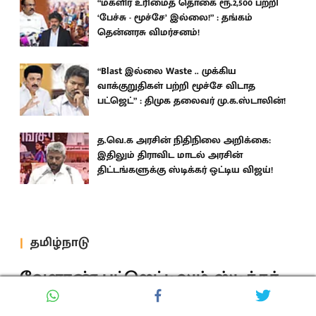
“மகளிர் உரிமைத் தொகை ரூ.2,500 பற்றி
‘பேச்சு - மூச்சே’ இல்லை!” : தங்கம்
தென்னரசு விமர்சனம்!
“Blast இல்லை Waste .. முக்கிய
வாக்குறுதிகள் பற்றி மூச்சே விடாத
பட்ஜெட்” : திமுக தலைவர் மு.க.ஸ்டாலின்!
த.வெ.க அரசின் நிதிநிலை அறிக்கை:
இதிலும் திராவிட மாடல் அரசின்
திட்டங்களுக்கு ஸ்டிக்கர் ஒட்டிய விஜய்!
தமிழ்நாடு
வேளாண் பட்ஜெட்டிலும் ஸ்டிக்கர்
ஒட்டிய த.வெ.க அரசு : பல