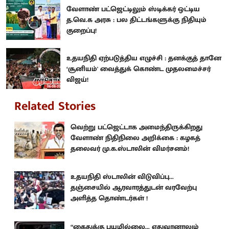
வேளாண் பட்ஜெட்டிலும் ஸ்டிக்கர் ஒட்டிய
த.வெ.க அரசு : பல திட்டங்களுக்கு நிதியும்
குறைப்பு!
உதயநிதி ஏற்படுத்திய எழுச்சி : தனக்குத் தானே
‘சூனியம்' வைத்துக் கொண்ட முதலமைச்சர்
விஜய்!
Related Stories
வெற்று பட்ஜெட்டாக அமைந்திருக்கிறது
வேளாண் நிதிநிலை அறிக்கை : கழகத்
தலைவர் மு.க.ஸ்டாலின் விமர்சனம்!
உதயநிதி ஸ்டாலின் விடுவிப்பு...
தஞ்சையில் ஆரவாரத்துடன் வரவேற்பு
அளித்த தொண்டர்கள் !
“கைதுக்கு பயமில்லை... எதுவானாலும்