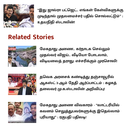
“இது ஜால்ரா பட்ஜெட்.. எங்கள் கேள்விகளுக்கு
முடிந்தால் முதலமைச்சர் பதில் சொல்லட்டும்” :
உதயநிதி ஸ்டாலின்!
Related Stories
மேகதாது அணை.. கர்நாடக செல்லும்
முதல்வர் விஜய்.. வீடியோ போடலாம்,
விடியலைத் தராது: எச்சரிக்கும் முரசொலி!
தவெக அரசைக் கண்டித்து தஞ்சாவூரில்
ஆகஸ்ட் 3-ஆம் தேதி ஆர்ப்பாட்டம் : கழகத்
தலைவர் மு.க.ஸ்டாலின் அறிவிப்பு!
மேகதாது அணை விவகாரம் - “லாட்டரியில்
கவனம் செலுத்துபவர்களுக்கு இதெல்லாம்
புரியாது” : ரகுபதி பதிலடி!