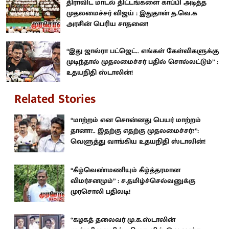
திராவிட மாடல் திட்டங்களை காப்பி அடித்த
முதலமைச்சர் விஜய் : இதுதான் த.வெ.க
அரசின் பெரிய சாதனை!
“இது ஜால்ரா பட்ஜெட்.. எங்கள் கேள்விகளுக்கு
முடிந்தால் முதலமைச்சர் பதில் சொல்லட்டும்” :
உதயநிதி ஸ்டாலின்!
Related Stories
“மாற்றம் என சொன்னது பெயர் மாற்றம்
தானா?.. இதற்கு எதற்கு முதலமைச்சர்?”:
வெளுத்து வாங்கிய உதயநிதி ஸ்டாலின்!
“கீழ்வெண்மணியும் கீழ்த்தரமான
விமர்சனமும்” : ச.தமிழ்ச்செல்வனுக்கு
முரசொலி பதிலடி!
“கழகத் தலைவர் மு.க.ஸ்டாலின்