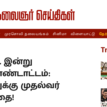
ா
முரசொலி தலையங்கம்
சினிமா
விளையாட்டு
தேர
T
.. இன்று
ண்டாட்டம்:
க்கு முதல்வர்
தை!