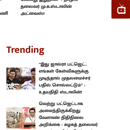
தலைவர் மு.க.ஸ்டாலின்
 அணி
அட்வைஸ்!
rending
“இது ஜால்ரா பட்ஜெட்.. எங்கள்
கேள்விகளுக்கு முடிந்தால்
முதலமைச்சர் பதில் சொல்லட்டும்”
: உதயநிதி ஸ்டாலின்!
வெற்று பட்ஜெட்டாக
அமைந்திருக்கிறது வேளாண்
நிதிநிலை அறிக்கை : கழகத்
தலைவர் மு.க.ஸ்டாலின்
விமர்சனம்!