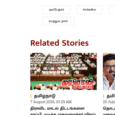
அம்பேத்கர்
Ambedkar
சமத்துவ நாள்
Related Stories
தமிழ்நாடு
தமி
7 August 2026, 03:29 AM
25 July
திராவிட மாடல் திட்டங்களை
தொடரு
காப்பி அடித்த முதலமைச்சர் விஜய்
முதலம