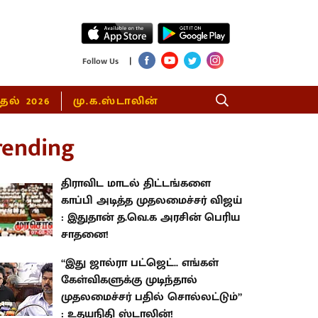
|
Follow Us
்தல் 2026
மு.க.ஸ்டாலின்
rending
திராவிட மாடல் திட்டங்களை
காப்பி அடித்த முதலமைச்சர் விஜய்
: இதுதான் த.வெ.க அரசின் பெரிய
சாதனை!
“இது ஜால்ரா பட்ஜெட்.. எங்கள்
கேள்விகளுக்கு முடிந்தால்
முதலமைச்சர் பதில் சொல்லட்டும்”
: உதயநிதி ஸ்டாலின்!