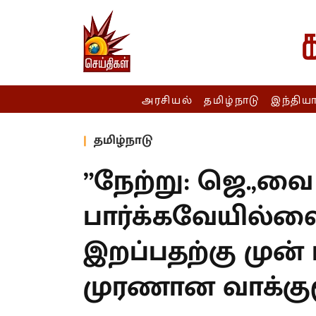
அரசியல்
தமிழ்நாடு
இந்திய
தமிழ்நாடு
”நேற்று: ஜெ.,வை
பார்க்கவேயில்லை
இறப்பதற்கு முன் ப
முரணான வாக்கும