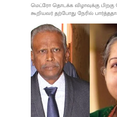
மெட்ரோ தொடக்க விழாவுக்கு பிற
என்றுக் கூறியவர் தற்போது நேரில் ப
ஓ.பி.எஸ்.