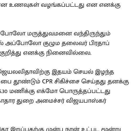
ாக ஜெயலலிதா கூறியதாக சசிகலா
ம் தெரிவிக்கவில்லை. சிகிச்சையின்
்னென்ன உணவுகள் வழங்கப்பட்டது
அப்போலோ மருத்துவமனை வந்திருந்தும்
் அப்போலோ குழும தலைவர் பிரதாப்
ு குறித்து எனக்கு நினைவில்லை.
தி ஜெயலலிதாவிற்கு இதயம் செயல் இழந்த
ப்பை தூண்டும் CPR சிகிச்சை செய்தது
மாலை 05.30 மணிக்கு எக்மோ
ாக அப்போதைய சுகாதார துறை