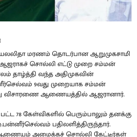
M
ஜெயலலிதா மரணம் தொடர்பான
ையத்தில் ஆஜராகச் சொல்லி எட்டு
ஜராகாமல் காலம் தாழ்த்தி வந்த
ளர் ஓ.பன்னீர்செல்வம் 9வது
ியதையொட்டி நேற்று விசாரணை
ட்ட 78 கேள்விகளில் பெரும்பாலும்
என்றே ஓ.பன்னீர்செல்வம்