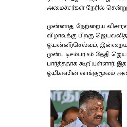
அமைச்சர் விஜயபாஸ்கர் தெரி
டிசம்பர் 5ஆம் தேதி ஜெயலலி
மூன்று அமைச்சர்கள் நேரில் 
முன்னாத, நேற்றைய விசார
தொடக்க விழாவுக்கு பிறக
எனக் கூறியிருந்த ஓ.பன்ன
போது அவர் இறப்பதற்கு முன
நான் உட்பட 3 அமைச்சர்கள் ப
முன்னுக்குப்பின் முரணாக ஓ
அமைந்துள்ளதில் ஐயப்பாடி