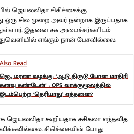
ல் ஜெயலலிதா சிகிச்சைக்கு
து ஒரு சில முறை அவர் நன்றாக
் தெரிவித்துள்ளார். இதனை சக
ெரிவித்தேன். பொதுவெளியில் எங்கும்
lso Read
ெ., மரண வழக்கு: ‘ஆடு திருடு போன
ாதிரி கனவு கண்டேன்’ : OPS
ாக்குமூலத்தில் இடம்பெற்ற ‘தெரியாது’
த்தனை?