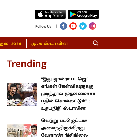
|
Follow Us
்தல் 2026
மு.க.ஸ்டாலின்
rending
“இது ஜால்ரா பட்ஜெட்.. எங்கள்
கேள்விகளுக்கு முடிந்தால்
முதலமைச்சர் பதில் சொல்லட்டும்”
: உதயநிதி ஸ்டாலின்!
வெற்று பட்ஜெட்டாக
அமைந்திருக்கிறது வேளாண்
நிதிநிலை அறிக்கை : கழகத்
தலைவர் மு.க.ஸ்டாலின்