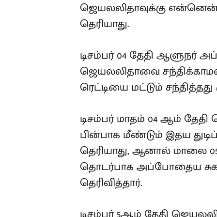
அரசாங்க பணிகள் தொடர்ப
எந்தவித தகவலையும் என்னிட
போது ஜெயலலிதாவுக்கு என
என எனக்கு தெரியாது.
டிசம்பர் 04 தேதி ஆளுநர் 
ஜெயலலிதாவை சந்திக்காமல
ரெட்டியை மட்டும் சந்தித்தத
டிசம்பர் மாதம் 04 ஆம் தே
பின்பாக மீண்டும் இதய துடி
தனக்கு தெரியாது, ஆனால் 
பொருத்தப்பட்டது தொடர்ப