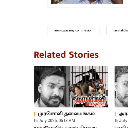
A
இ
#
வ
arumugasamy commission
jayalalith
Related Stories