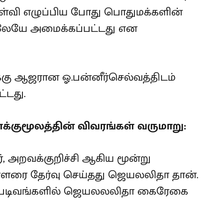
்போது ஏன் விசாரணை ஆணையம்
்கள் என ஆணையம் தரப்பில் கேள்வி
ளின் எண்ணத்தின் அடிப்படையிலேயே
ர்செல்வம் கூறினார்.
கு ஆஜரான ஓ.பன்னீர்செல்வத்திடம்
டது.
்குமூலத்தின் விவரங்கள் வருமாறு:
ர், அறவக்குறிச்சி ஆகிய மூன்று
ாளரை தேர்வு செய்தது ஜெயலலிதா தான்.
 படிவங்களில் ஜெயலலலிதா கைரேகை