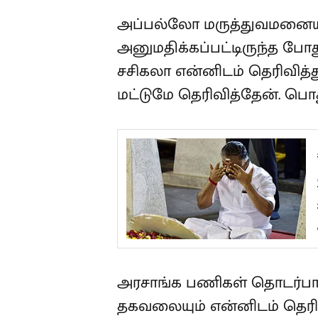
வைத்தது எனக்கு தெரியும்.
அப்பல்லோ மருத்துவமனையி
அனுமதிக்கப்பட்டிருந்த போ
இருப்பதாக சசிகலா என்னிடம
அமைச்சர்களிடம் மட்டுமே த
நான் பேசவில்லை.
A
ஜ
ம
வ
எ