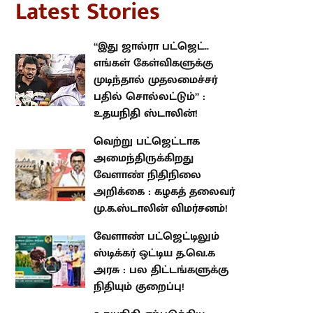
“இது ஜால்ரா பட்ஜெட்.. எங்கள்
கேள்விகளுக்கு முடிந்தால்
முதலமைச்சர் பதில் சொல்லட்டும்”
: உதயநிதி ஸ்டாலின்!
வெற்று பட்ஜெட்டாக
அமைந்திருக்கிறது வேளாண்
நிதிநிலை அறிக்கை : கழகத்
தலைவர் மு.க.ஸ்டாலின்
விமர்சனம்!
வேளாண் பட்ஜெட்டிலும் ஸ்டிக்கர்
ஒட்டிய த.வெ.க அரசு : பல
திட்டங்களுக்கு நிதியும் குறைப்பு!
உதயநிதி ஏற்படுத்திய எழுச்சி :
தனக்குத் தானே ‘சூனியம்'
வைத்துக் கொண்ட முதலமைச்சர்
விஜய்!