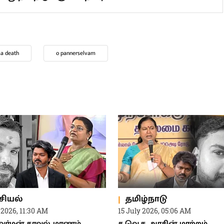
lso Read
ணையத்தில் வைரலாகி வரும்
எதுவும்தெரியாது.. ஓ.பி.எஸ்-யை
றுத்தெடுக்கும் நெட்டிசன்கள்!
aa death
o pannerselvam