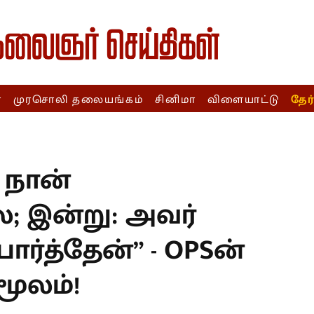
ா
முரசொலி தலையங்கம்
சினிமா
விளையாட்டு
தேர
T
 நான்
; இன்று: அவர்
ார்த்தேன்” - OPSன்
ூலம்!