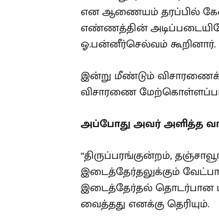
பதிலளித்திருந்தார். அப
அமைக்கச் சொல்லி கேட்டீர
எழுப்பிய போது பொதுமக்க
அமைக்கப்பட்டது என ஓ.பன்னீ
இன்று மீண்டும் விசாரணைக்
விசாரணை மேற்கொள்ளப்பட்
அப்போது அவர் அளித்த வாக
“திருப்பரங்குன்றம், தஞ்சாவூ
இடைத்தேர்தலுக்கும் வேட்ப
இடைத்தேர்தல் தொடர்பான