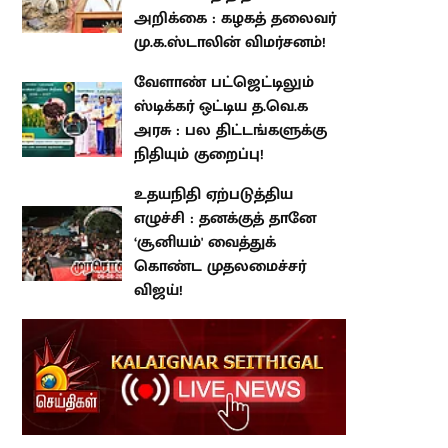
விமர்சனம்!
வேளாண் பட்ஜெட்டிலும் ஸ்டிக்கர்
ஒட்டிய த.வெ.க அரசு : பல
திட்டங்களுக்கு நிதியும் குறைப்பு!
உதயநிதி ஏற்படுத்திய எழுச்சி :
தனக்குத் தானே ‘சூனியம்'
வைத்துக் கொண்ட முதலமைச்சர்
விஜய்!
atest Stories