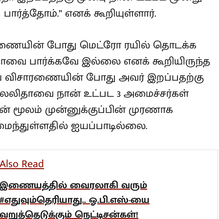
வித்தார்.
தா இறப்பதற்கு முன்பு நான் உட்பட
சென்று பார்த்தோம்.” எனக் கூறியுள்ளார்.
ணையின் போது மெட்ரோ ரயில்
ு ஜெயலலிதாவை பார்க்கவே இல்லை
ீர்செல்வம், இன்றைய விசாரணையின்
்பு டிசம்பர் 5ம் தேதி ஜெயலலிதாவை
ார்த்ததாக கூறியுள்ளார். இதன் மூலம்
.பி.எஸின் வாக்குமூலம்
ல்லை.