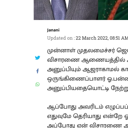
Janani
Updated on
:
22 March 2022, 08:51 A
முன்னாள் முதலமைச்சர் 
ஆறுமுகசாமி விசாரணை ஆண
முறை சம்மன் அனுப்பியும் ஆ
அதிமுகவின் ஒருங்கிணைப்பா
முறையாக சம்மன் அனுப்ப
ஆணையத்தில் ஆஜரானார்.
ஆப்போது அவரிடம் எழுப்பப்ப
தனக்கு எதுவுமே தெரியாது 