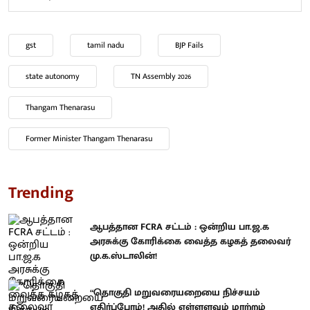
gst
tamil nadu
BJP Fails
state autonomy
TN Assembly 2026
Thangam Thenarasu
Former Minister Thangam Thenarasu
Trending
ஆபத்தான FCRA சட்டம் : ஒன்றிய பா.ஜ.க
அரசுக்கு கோரிக்கை வைத்த கழகத் தலைவர்
மு.க.ஸ்டாலின்!
“தொகுதி மறுவரையறையை நிச்சயம்
எதிர்ப்போம்! அதில் எள்ளளவும் மாற்றம்