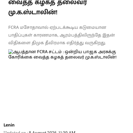
வைத்த கழகத் தலைவர்
மு.க.ஸ்டாலின்!
FCRA மசோதாவால் ஏற்படக்கூடிய கடுமையான
பாதிப்புகள் காரணமாக, ஆரம்பத்திலிருந்தே இதன்
விதிகளை திமுக தீவிரமாக எதிர்த்து வருகிறது.
Lenin
Updated on
:
8 August 2026, 11:39 AM