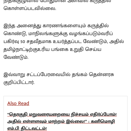
நிதிக்குழுவால் போதுமான அளவில் கருத்தில்
கொள்ளப்படவில்லை.
இந்த அனைத்து காரணங்களையும் கருத்தில்
கொண்டு, மாநிலங்களுக்கு வழங்கப்படும்வரிப்
பகிர்வு 50 சதவீதமாக உயர்த்தப்பட வேண்டும், அதில்
தமிழ்நாட்டிற்குஉரிய பங்கை உறுதி செய்ய
வேண்டும்.
இவ்வாறு சட்டப்பேரவையில் தங்கம் தென்னரசு
குறிப்பிட்டார்.
Also Read
“தொகுதி மறுவரையறையை நிச்சயம் எதிர்ப்போம்!
அதில் எள்ளளவும் மாற்றம் இல்லை!” : கனிமொழி
எம்.பி திட்டவட்டம்!