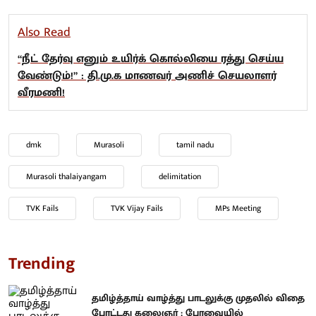
Also Read
“நீட் தேர்வு எனும் உயிர்க் கொல்லியை ரத்து செய்ய
வேண்டும்!” : தி.மு.க மாணவர் அணிச் செயலாளர்
வீரமணி!
dmk
Murasoli
tamil nadu
Murasoli thalaiyangam
delimitation
TVK Fails
TVK Vijay Fails
MPs Meeting
Trending
தமிழ்த்தாய் வாழ்த்து பாடலுக்கு முதலில் விதை
போட்டது கலைஞர் : பேரவையில்