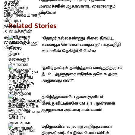
அமைச்சரின் ஆதரவாளர்.. வைரலாகும்
வீடியோ!
Related Stories
“தோழர் நல்லகண்ணு சிலை திறப்பு..
கலைஞர் சொன்ன வார்த்தை” : உதயநிதி
ஸ்டாலின் நெகிழ்ச்சி பேச்சு!
“தமிழ்நாட்டில் தமிழ்த்தாய் வாழ்த்திற்கு 3ம்
இடம்.. ஆளுநரை எதிர்க்க தவெக அரசு
அஞ்சுவது ஏன்?”
தமிழ்த்தாயையே தலைகுனியச்
செய்துவிட்டீர்களே CM sir? : முன்னாள்
சபாநாயகர் அப்பாவு கண்டனம்!
மதிமுகவின் வரலாறு அறிந்தவர்கள்
திமுகவினர்.. So நீங்க போய் விசில்