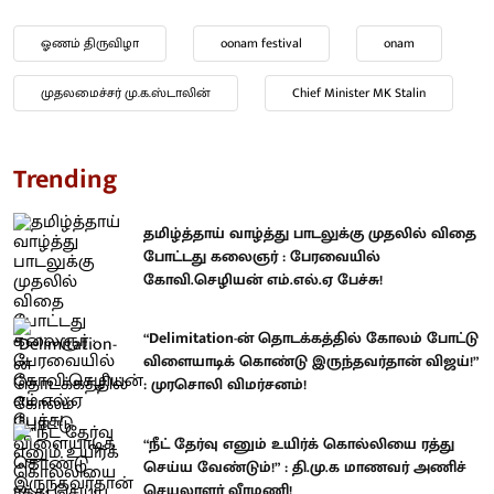
ஓணம் திருவிழா
oonam festival
onam
முதலமைச்சர் மு.க.ஸ்டாலின்
Chief Minister MK Stalin
Trending
தமிழ்த்தாய் வாழ்த்து பாடலுக்கு முதலில் விதை
போட்டது கலைஞர் : பேரவையில்
கோவி.செழியன் எம்.எல்.ஏ பேச்சு!
“Delimitation-ன் தொடக்கத்தில் கோலம் போட்டு
விளையாடிக் கொண்டு இருந்தவர்தான் விஜய்!”
: முரசொலி விமர்சனம்!
“நீட் தேர்வு எனும் உயிர்க் கொல்லியை ரத்து
செய்ய வேண்டும்!” : தி.மு.க மாணவர் அணிச்
செயலாளர் வீரமணி!