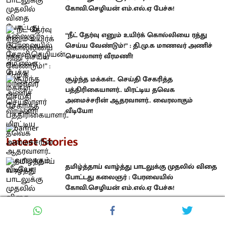
கோவி.செழியன் எம்.எல்.ஏ பேச்சு!
“நீட் தேர்வு எனும் உயிர்க் கொல்லியை ரத்து
செய்ய வேண்டும்!” : தி.மு.க மாணவர் அணிச்
செயலாளர் வீரமணி!
சூழ்ந்த மக்கள்.. செய்தி சேகரித்த
பத்திரிகையாளர்.. மிரட்டிய தவெக
அமைச்சரின் ஆதரவாளர்.. வைரலாகும்
வீடியோ!
Latest Stories
தமிழ்த்தாய் வாழ்த்து பாடலுக்கு முதலில் விதை
போட்டது கலைஞர் : பேரவையில்
கோவி.செழியன் எம்.எல்.ஏ பேச்சு!
“நீட் தேர்வு எனும் உயிர்க் கொல்லியை ரத்து
செய்ய வேண்டும்!” : தி.மு.க மாணவர் அணிச்