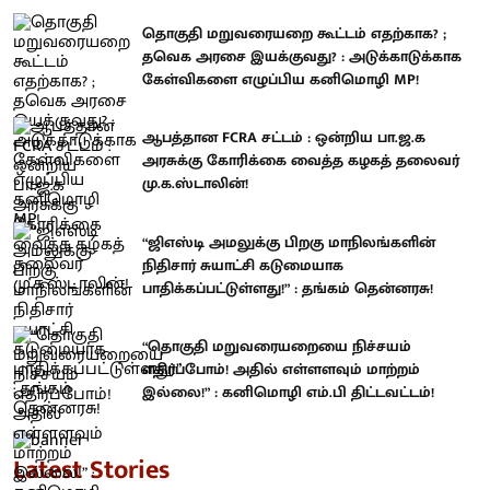
தொகுதி மறுவரையறை கூட்டம் எதற்காக? ;
தவெக அரசை இயக்குவது? : அடுக்காடுக்காக
கேள்விகளை எழுப்பிய கனிமொழி MP!
ஆபத்தான FCRA சட்டம் : ஒன்றிய பா.ஜ.க
அரசுக்கு கோரிக்கை வைத்த கழகத் தலைவர்
மு.க.ஸ்டாலின்!
“ஜிஎஸ்டி அமலுக்கு பிறகு மாநிலங்களின்
நிதிசார் சுயாட்சி கடுமையாக
பாதிக்கப்பட்டுள்ளது!” : தங்கம் தென்னரசு!
“தொகுதி மறுவரையறையை நிச்சயம்
எதிர்ப்போம்! அதில் எள்ளளவும் மாற்றம்
இல்லை!” : கனிமொழி எம்.பி திட்டவட்டம்!
Latest Stories