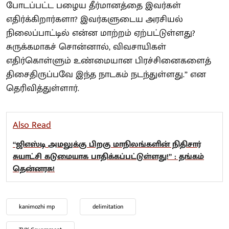
போடப்பட்ட பழைய தீர்மானத்தை இவர்கள்
எதிர்க்கிறார்களா? இவர்களுடைய அரசியல்
நிலைப்பாட்டில் என்ன மாற்றம் ஏற்பட்டுள்ளது?
சுருக்கமாகச் சொன்னால், விவசாயிகள்
எதிர்கொள்ளும் உண்மையான பிரச்சினைகளைத்
திசைதிருப்பவே இந்த நாடகம் நடந்துள்ளது.” என
தெரிவித்துள்ளார்.
Also Read
“ஜிஎஸ்டி அமலுக்கு பிறகு மாநிலங்களின் நிதிசார்
சுயாட்சி கடுமையாக பாதிக்கப்பட்டுள்ளது!” : தங்கம்
தென்னரசு!
kanimozhi mp
delimitation