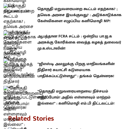
தொகுதி மறுவரையறை கூட்டம் எதற்காக? ;
தவெக அரசை இயக்குவது? : அடுக்காடுக்காக
கேள்விகளை எழுப்பிய கனிமொழி MP!
ஆபத்தான FCRA சட்டம் : ஒன்றிய பா.ஜ.க
அரசுக்கு கோரிக்கை வைத்த கழகத் தலைவர்
மு.க.ஸ்டாலின்!
“ஜிஎஸ்டி அமலுக்கு பிறகு மாநிலங்களின்
நிதிசார் சுயாட்சி கடுமையாக
பாதிக்கப்பட்டுள்ளது!” : தங்கம் தென்னரசு!
“தொகுதி மறுவரையறையை நிச்சயம்
எதிர்ப்போம்! அதில் எள்ளளவும் மாற்றம்
இல்லை!” : கனிமொழி எம்.பி திட்டவட்டம்!
Related Stories