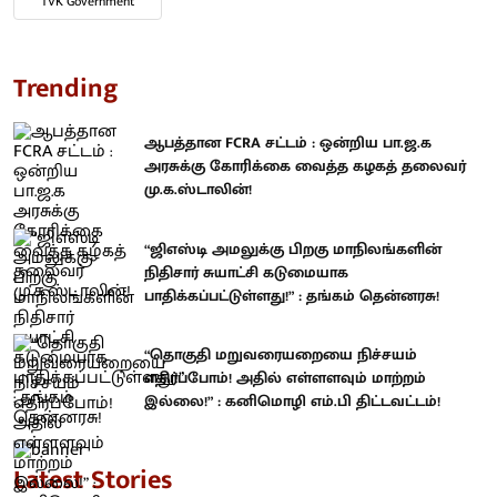
TVK Government
Trending
ஆபத்தான FCRA சட்டம் : ஒன்றிய பா.ஜ.க
அரசுக்கு கோரிக்கை வைத்த கழகத் தலைவர்
மு.க.ஸ்டாலின்!
“ஜிஎஸ்டி அமலுக்கு பிறகு மாநிலங்களின்
நிதிசார் சுயாட்சி கடுமையாக
பாதிக்கப்பட்டுள்ளது!” : தங்கம் தென்னரசு!
“தொகுதி மறுவரையறையை நிச்சயம்
எதிர்ப்போம்! அதில் எள்ளளவும் மாற்றம்
இல்லை!” : கனிமொழி எம்.பி திட்டவட்டம்!
Latest Stories