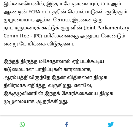
இல்லையெனில், இந்த மசோதாவையும், 2010-ஆம்
ஆண்டின் FCRA சட்டத்தின் செயல்பாடுகள் குறித்தும்
முழுமையாக ஆய்வு செய்ய, இதனை ஒரு
நாடாளுமன்றக் கூட்டுக் குழுவின் (Joint Parliamentary
Committee - JPC) பரிசீலனைக்கு அனுப்ப வேண்டும்
என்று கோரிக்கை விடுத்தனர்.
இந்தத் திருத்த மசோதாவால் ஏற்படக்கூடிய
கடுமையான பாதிப்புகள் காரணமாக,
ஆரம்பத்திலிருந்தே இதன் விதிகளை திமுக
தீவிரமாக எதிர்த்து வருகிறது. எனவே,
இக்குழுவினரின் இந்தக் கோரிக்கையை திமுக
முழுமையாக ஆதரிக்கிறது.
சிறுபான்மை மக்களின் உரிமைகளைப் பாதுகாக்கும்
நோக்கில், இந்தக் கூட்டு நடவடிக்கை குழுவின்