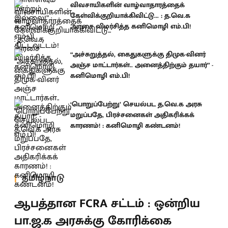
விவசாயிகளின் வாழ்வாதாரத்தைக்
கேள்விக்குறியாக்கிவிட்டு... : த.வெ.க
அரசை விமர்சித்த கனிமொழி எம்.பி!
“அச்சுறுத்தல், கைதுகளுக்கு திமுக-வினர்
அஞ்ச மாட்டார்கள்.. அனைத்திற்கும் தயார்” -
கனிமொழி எம்.பி!
‘பொறுப்பேற்று’ செயல்பட த.வெ.க அரசு
மறுப்பதே, பிரச்சனைகள் அதிகரிக்கக்
காரணம்! : கனிமொழி கண்டனம்!
தமிழ்நாடு
ஆபத்தான FCRA சட்டம் : ஒன்றிய
பா.ஜ.க அரசுக்கு கோரிக்கை