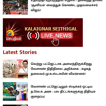
உதயநிதி ஏற்படுத்திய எழுச்சி : தனக்குத் தானே
‘சூனியம்' வைத்துக் கொண்ட முதலமைச்சர்
விஜய்!
Latest Stories
வெற்று பட்ஜெட்டாக அமைந்திருக்கிறது
வேளாண் நிதிநிலை அறிக்கை : கழகத்
தலைவர் மு.க.ஸ்டாலின் விமர்சனம்!
வேளாண் பட்ஜெட்டிலும் ஸ்டிக்கர் ஒட்டிய
த.வெ.க அரசு : பல திட்டங்களுக்கு நிதியும்
குறைப்பு!