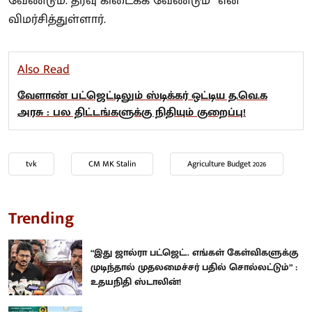
வேண்டும். தீர்வு கிடைக்க வேண்டும்” என
விமர்சித்துள்ளார்.
Also Read
வேளாண் பட்ஜெட்டிலும் ஸ்டிக்கர் ஒட்டிய த.வெ.க
அரசு : பல திட்டங்களுக்கு நிதியும் குறைப்பு!
tvk
CM MK Stalin
Agriculture Budget 2026
Trending
“இது ஜால்ரா பட்ஜெட்.. எங்கள் கேள்விகளுக்கு
முடிந்தால் முதலமைச்சர் பதில் சொல்லட்டும்” :
உதயநிதி ஸ்டாலின்!