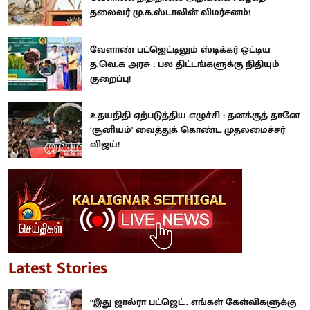
தலைவர் மு.க.ஸ்டாலின் விமர்சனம்!
வேளாண் பட்ஜெட்டிலும் ஸ்டிக்கர் ஒட்டிய
த.வெ.க அரசு : பல திட்டங்களுக்கு நிதியும்
குறைப்பு!
உதயநிதி ஏற்படுத்திய எழுச்சி : தனக்குத் தானே
‘சூனியம்' வைத்துக் கொண்ட முதலமைச்சர்
விஜய்!
Latest Stories
“இது ஜால்ரா பட்ஜெட்.. எங்கள் கேள்விகளுக்கு