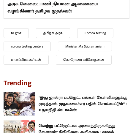
அரசு வேலை: பணி நியமன ஆணையை
வழங்கினார் தமிழக முதல்வர்!
tn govt
தமிழக அரசு
Corona testing
corona testing centers
Minister Ma Subramaniam
மா.சுப்பிரமணியன்
கொரோனா பரிசோதனை
Trending
“இது ஜால்ரா பட்ஜெட்.. எங்கள் கேள்விகளுக்கு
முடிந்தால் முதலமைச்சர் பதில் சொல்லட்டும்” :
உதயநிதி ஸ்டாலின்!
வெற்று பட்ஜெட்டாக அமைந்திருக்கிறது
வேளாண் நிதிநிலை அறிக்கை : கழகத்