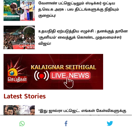
வேளாண் பட்ஜெட்டிலும் ஸ்டிக்கர் ஒட்டிய
த.வெ.க அரசு : பல திட்டங்களுக்கு நிதியும்
குறைப்பு!
உதயநிதி ஏற்படுத்திய எழுச்சி : தனக்குத் தானே
‘சூனியம்' வைத்துக் கொண்ட முதலமைச்சர்
விஜய்!
Latest Stories
“இது ஜால்ரா பட்ஜெட்.. எங்கள் கேள்விகளுக்கு
முடிந்தால் முதலமைச்சர் பதில் சொல்லட்டும்” :
உதயநிதி ஸ்டாலின்!