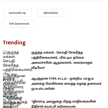
kanimozhi mp
delimitation
TVK Government
Trending
சூழ்ந்த மக்கள்.. செய்தி சேகரித்த
பத்திரிகையாளர்.. மிரட்டிய தவெக
அமைச்சரின் ஆதரவாளர்.. வைரலாகும்
வீடியோ!
ஆபத்தான FCRA சட்டம் : ஒன்றிய பா.ஜ.க
அரசுக்கு கோரிக்கை வைத்த கழகத் தலைவர்
மு.க.ஸ்டாலின்!
“ஜிஎஸ்டி அமலுக்கு பிறகு மாநிலங்களின்
நிதிசார் சுயாட்சி கடுமையாக