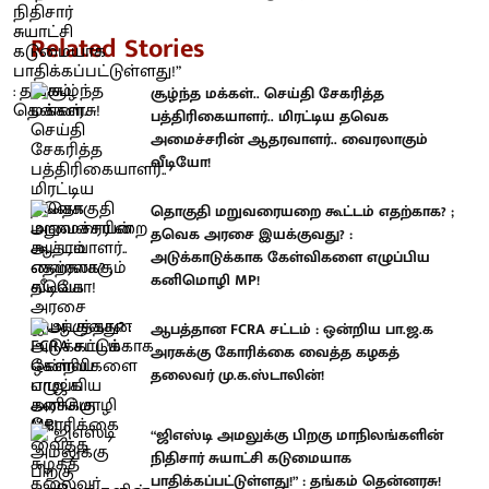
Related Stories
சூழ்ந்த மக்கள்.. செய்தி சேகரித்த
பத்திரிகையாளர்.. மிரட்டிய தவெக
அமைச்சரின் ஆதரவாளர்.. வைரலாகும்
வீடியோ!
தொகுதி மறுவரையறை கூட்டம் எதற்காக? ;
தவெக அரசை இயக்குவது? :
அடுக்காடுக்காக கேள்விகளை எழுப்பிய
கனிமொழி MP!
ஆபத்தான FCRA சட்டம் : ஒன்றிய பா.ஜ.க
அரசுக்கு கோரிக்கை வைத்த கழகத்
தலைவர் மு.க.ஸ்டாலின்!
“ஜிஎஸ்டி அமலுக்கு பிறகு மாநிலங்களின்
நிதிசார் சுயாட்சி கடுமையாக
பாதிக்கப்பட்டுள்ளது!” : தங்கம் தென்னரசு!