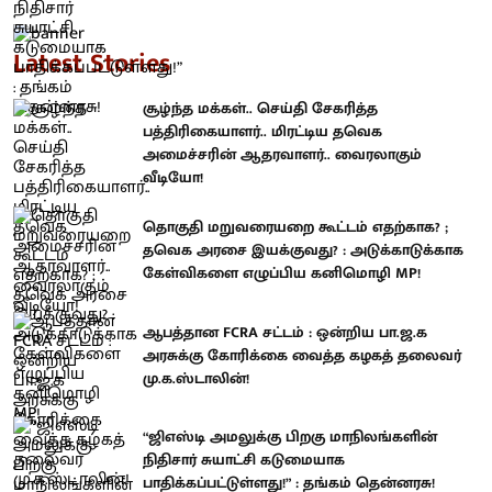
Latest Stories
சூழ்ந்த மக்கள்.. செய்தி சேகரித்த
பத்திரிகையாளர்.. மிரட்டிய தவெக
அமைச்சரின் ஆதரவாளர்.. வைரலாகும்
வீடியோ!
தொகுதி மறுவரையறை கூட்டம் எதற்காக? ;
தவெக அரசை இயக்குவது? : அடுக்காடுக்காக
கேள்விகளை எழுப்பிய கனிமொழி MP!
ஆபத்தான FCRA சட்டம் : ஒன்றிய பா.ஜ.க
அரசுக்கு கோரிக்கை வைத்த கழகத் தலைவர்
மு.க.ஸ்டாலின்!
“ஜிஎஸ்டி அமலுக்கு பிறகு மாநிலங்களின்
நிதிசார் சுயாட்சி கடுமையாக
பாதிக்கப்பட்டுள்ளது!” : தங்கம் தென்னரசு!