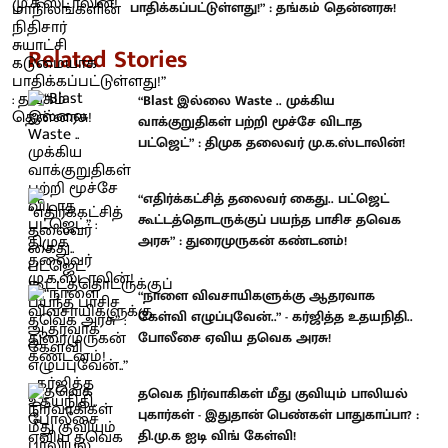
பாதிக்கப்பட்டுள்ளது!” : தங்கம் தென்னரசு!
Related Stories
“Blast இல்லை Waste .. முக்கிய
வாக்குறுதிகள் பற்றி மூச்சே விடாத
பட்ஜெட்” : திமுக தலைவர் மு.க.ஸ்டாலின்!
“எதிர்க்கட்சித் தலைவர் கைது.. பட்ஜெட்
கூட்டத்தொடருக்குப் பயந்த பாசிச தவெக
அரசு” : துரைமுருகன் கண்டனம்!
“நாளை விவசாயிகளுக்கு ஆதரவாக
கேள்வி எழுப்புவேன்..” - கர்ஜித்த உதயநிதி..
போலீசை ஏவிய தவெக அரசு!
தவெக நிர்வாகிகள் மீது குவியும் பாலியல்
புகார்கள் - இதுதான் பெண்கள் பாதுகாப்பா? :
தி.மு.க ஐடி விங் கேள்வி!