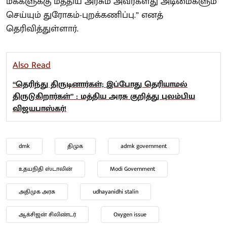
மக்களுக்கு மத்திய அரசும் அவர்களது அடிமைகளும்
செய்யும் துரோகம்-புறக்கணிப்பு.” எனத்
தெரிவித்துள்ளார்.
Also Read
“தெரிந்து திருடினார்கள்; இப்போது தெரியாமல்
திருடுகிறார்கள்” : மத்திய அரசு குறித்து புலம்பிய
விஜயபாஸ்கர்!
dmk
திமுக
admk government
உதயநிதி ஸ்டாலின்
Modi Government
அதிமுக அரசு
udhayanidhi stalin
ஆக்சிஜன் சிலிண்டர்
Oxygen issue