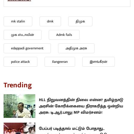
mk stalin
dmk
திமுக
முக ஸ்டாலின்
Admk fails
edappadi government
அதிமுக அரசு
police attack
Ilangeeran
இளங்கீரன்
Trending
HLL நிறுவனத்தின் நிலை என்ன? தமிழ்நாடு
அரசின் கோரிக்கையை நிராகரித்த ஒன்றிய
அரசு: டி.ஆர்.பாலு MP விமர்சனம்!
பேப்பர் படித்தால் மட்டும் போதாது..