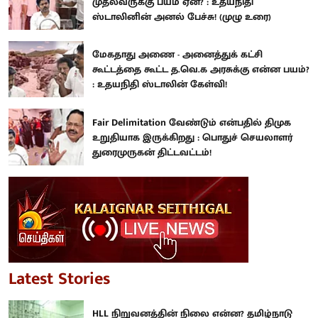
முதல்வருக்கு பயம் ஏன்? : உதயநிதி
ஸ்டாலினின் அனல் பேச்சு! (முழு உரை)
மேகதாது அணை - அனைத்துக் கட்சி
கூட்டத்தை கூட்ட த.வெ.க அரசுக்கு என்ன பயம்?
: உதயநிதி ஸ்டாலின் கேள்வி!
Fair Delimitation வேண்டும் என்பதில் திமுக
உறுதியாக இருக்கிறது : பொதுச் செயலாளர்
துரைமுருகன் திட்டவட்டம்!
Latest Stories
HLL நிறுவனத்தின் நிலை என்ன? தமிழ்நாடு